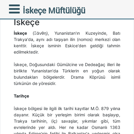
İskeçe Müftülüğü
İskeçe
İskeçe
(Ξάνθη), Yunanistan'ın Kuzeyinde, Batı
Trakya'da, aynı adı taşıyan ilin (nomos) merkezi olan
kenttir. İskeçe isminin Eskice'den geldiği tahmin
edilmektedir.
İskeçe, Doğusundaki Gümülcine ve Dedeağaç illeri ile
birlikte Yunanistan'da Türklerin en yoğun olarak
bulundakları bölgelerdir. Drama Köprüsü isimli
türkünün de yöresidir.
Tarihçe
İskeçe bölgesi ile ilgili ilk tarihi kayıtlar M.Ö. 879 yılına
dayanır. Küçük bir yerleşim birimi olarak başlayıp,
Trakya tarihinin, (iç) savaşlar, yıkımlar gibi, tüm
evrelerinde yer aldı. Her ne kadar Osmanlı 1363
yılında Edirne'nin fetihi ile Balkanlar'a yerleşmiş olsa