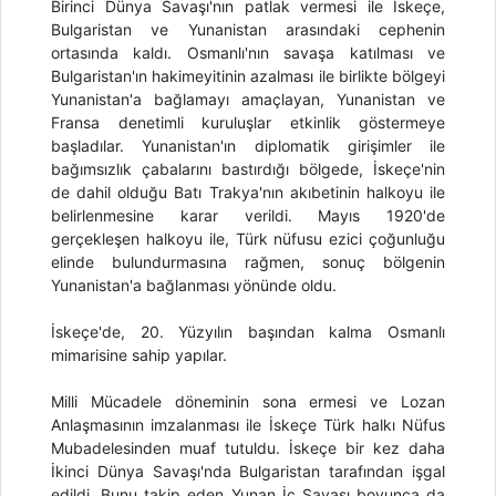
Birinci Dünya Savaşı'nın patlak vermesi ile İskeçe,
Bulgaristan ve Yunanistan arasındaki cephenin
ortasında kaldı. Osmanlı'nın savaşa katılması ve
Bulgaristan'ın hakimeyitinin azalması ile birlikte bölgeyi
Yunanistan'a bağlamayı amaçlayan, Yunanistan ve
Fransa denetimli kuruluşlar etkinlik göstermeye
başladılar. Yunanistan'ın diplomatik girişimler ile
bağımsızlık çabalarını bastırdığı bölgede, İskeçe'nin
de dahil olduğu Batı Trakya'nın akıbetinin halkoyu ile
belirlenmesine karar verildi. Mayıs 1920'de
gerçekleşen halkoyu ile, Türk nüfusu ezici çoğunluğu
elinde bulundurmasına rağmen, sonuç bölgenin
Yunanistan'a bağlanması yönünde oldu.
İskeçe'de, 20. Yüzyılın başından kalma Osmanlı
mimarisine sahip yapılar.
Milli Mücadele döneminin sona ermesi ve Lozan
Anlaşmasının imzalanması ile İskeçe Türk halkı Nüfus
Mubadelesinden muaf tutuldu. İskeçe bir kez daha
İkinci Dünya Savaşı'nda Bulgaristan tarafından işgal
edildi. Bunu takip eden Yunan İç Savaşı boyunca da