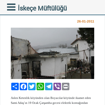
YARDIM DUYURUSU
İskeçe Müftülüğü
KAMPANYASI
26-01-2011
Paylaş
Facebook
Twitter
WhatsApp
Telegram
Viber
Print
Aslen Ketenlik köyünden olan Boyacılar köyünde ikamet eden
Sami Adaş’ın 19 Ocak Çarşamba gecesi elektrik kontağından