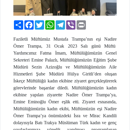
Paylaş
Facebook
Twitter
WhatsApp
Telegram
Viber
Print
Faziletli Müftümüz Mustafa Trampa’nın eşi Nadire
Ömer Trampa, 31 Ocak 2023 Salı günü Müftü
Yardımcımız Fatma İmam, Müftülüğümüzün Genel
Sekreteri Emine Palazlı, Müftülüğümüzün Eğitim Şube
Müdürü Sezin Azizoğlu ve Müftülüğümüzün Aile
Hizmetleri Şube Müdürü Hülya Giritli’den oluşan
İskeçe Müftülüğü kadın ekibine ziyaret gerçekleştirerek
görevlerinde başarılar diledi. Müftülüğümüzün kadın
ekibine yapılan ziyarette Nadire Ömer Trampa’ya,
Emine Eminoğlu Ömer eşlik etti. Ziyaret esnasında,
Müftülüğümüzün kadın ekibi, Müftümüzün eşi Nadire
Ömer Trampa’ya önümüzdeki İsra ve Mirac Kandili
dolayısıyla Batı Trakya Müslüman Türk kadın ve genç
soydaşlarımıza yönelik yapılması programlanan