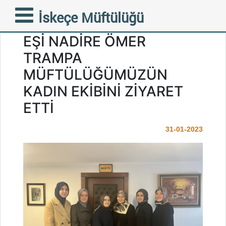
FAZİLETLİ MÜFTÜMÜZ
İskeçe Müftülüğü
MUSTAFA TRAMPA’NIN
EŞİ NADİRE ÖMER
TRAMPA
MÜFTÜLÜĞÜMÜZÜN
KADIN EKİBİNİ ZİYARET
ETTİ
31-01-2023