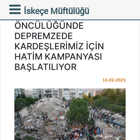
FAZİLETLİ MÜFTÜMÜZ
İskeçe Müftülüğü
MUSTAFA TRAMPA’NIN
ÖNCÜLÜĞÜNDE
DEPREMZEDE
KARDEŞLERİMİZ İÇİN
HATİM KAMPANYASI
BAŞLATILIYOR
13-02-2023