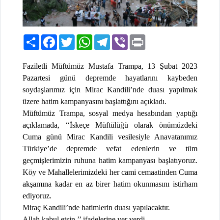
Paylaş
Facebook
Twitter
WhatsApp
Telegram
Viber
Print
Faziletli Müftümüz Mustafa Trampa, 13 Şubat 2023
Pazartesi günü depremde hayatlarını kaybeden
soydaşlarımız için Mirac Kandili’nde duası yapılmak
üzere hatim kampanyasını başlattığını açıkladı.
Müftümüz Trampa, sosyal medya hesabından yaptığı
açıklamada, ‘‘İskeçe Müftülüğü olarak önümüzdeki
Cuma günü Mirac Kandili vesilesiyle Anavatanımız
Türkiye’de depremde vefat edenlerin ve tüm
geçmişlerimizin ruhuna hatim kampanyası başlatıyoruz.
Köy ve Mahallelerimizdeki her cami cemaatinden Cuma
akşamına kadar en az birer hatim okunmasını istirham
ediyoruz.
Miraç Kandili’nde hatimlerin duası yapılacaktır.
Allah kabul etsin.’’ ifadelerine yer verdi.