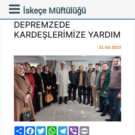
KETENLİK GENÇLİK
İskeçe Müftülüğü
DERNEĞİ’NDEN
DEPREMZEDE
KARDEŞLERİMİZE YARDIM
21-02-2023
Paylaş
Facebook
Twitter
WhatsApp
Telegram
Viber
Print