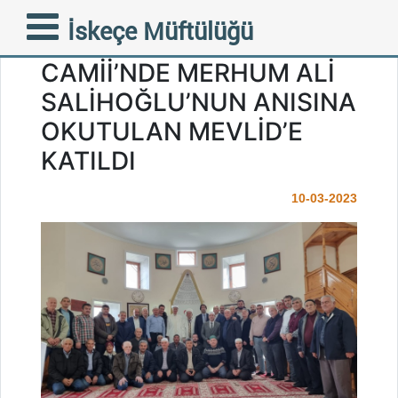
MÜFTÜMÜZ MUSTAFA
İskeçe Müftülüğü
TRAMPA İNHANLI
CAMİİ’NDE MERHUM ALİ
SALİHOĞLU’NUN ANISINA
OKUTULAN MEVLİD’E
KATILDI
10-03-2023