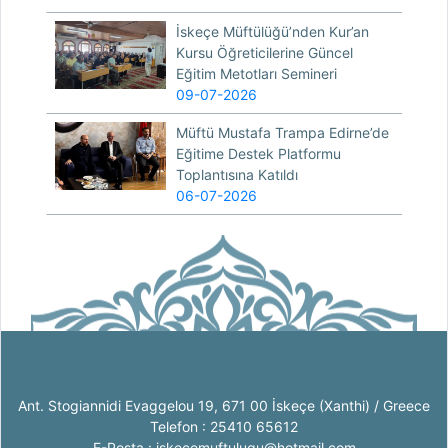
İskeçe Müftülüğü’nden Kur’an
Kursu Öğreticilerine Güncel
Eğitim Metotları Semineri
09-07-2026
Müftü Mustafa Trampa Edirne’de
Eğitime Destek Platformu
Toplantısına Katıldı
06-07-2026
Ant. Stogiannidi Evaggelou 19, 671 00 İskeçe (Xanthi) / Greece
Telefon : 25410 65612
E-Posta : iskecemuftulugu@hotmail.com