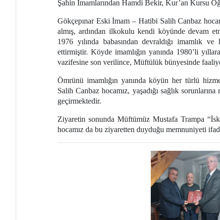
Şahin İmamlarından Hamdi Bekir, Kur’an Kursu Öğre
Gökçepınar Eski İmam – Hatibi Salih Canbaz hocam
almış, ardından ilkokulu kendi köyünde devam etm
1976 yılında babasından devraldığı imamlık ve h
ettirmiştir. Köyde imamlığın yanında 1980’li yılla
vazifesine son verilince, Müftülük bünyesinde faali
Ömrünü imamlığın yanında köyün her türlü hizme
Salih Canbaz hocamız, yaşadığı sağlık sorunların
geçirmektedir.
Ziyaretin sonunda Müftümüz Mustafa Trampa “İskeç
hocamız da bu ziyaretten duyduğu memnuniyeti ifad