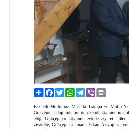
Paylaş
Facebook
Twitter
WhatsApp
Telegram
Viber
Print
Faziletli Müftümüz Mustafa Trampa ve Müftü Y
Gökçepınar doğumlu ömrünü kendi köyünde imamlık
ettiği Gökçepınar köyünde evinde ziyaret ettiler.
ziyarette; Gökçepınar İmamı Erkan Azizoğlu, ay