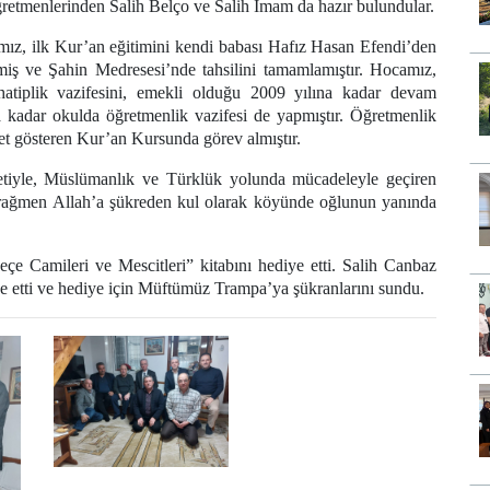
tmenlerinden Salih Belço ve Salih İmam da hazır bulundular.
ız, ilk Kur’an eğitimini kendi babası Hafız Hasan Efendi’den
iş ve Şahin Medresesi’nde tahsilini tamamlamıştır. Hocamız,
atiplik vazifesini, emekli olduğu 2009 yılına kadar devam
ra kadar okulda öğretmenlik vazifesi de yapmıştır. Öğretmenlik
yet gösteren Kur’an Kursunda görev almıştır.
tiyle, Müslümanlık ve Türklük yolunda mücadeleyle geçiren
a rağmen Allah’a şükreden kul olarak köyünde oğlunun yanında
e Camileri ve Mescitleri” kitabını hediye etti. Salih Canbaz
e etti ve hediye için Müftümüz Trampa’ya şükranlarını sundu.