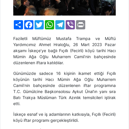
Paylaş
Facebook
Twitter
WhatsApp
Telegram
Viber
Print
Faziletli Müftümüz Mustafa Trampa ve Müftü
Yardımcımız Ahmet Hraloğlu, 26 Mart 2023 Pazar
akşamı İskeçe’ye bağlı Fıçıllı (Fecirli) köyü tarihi Hacı
Mümin Ağa Oğlu Muharrem Camii’nin bahçesinde
düzenlenen iftara katıldılar.
Günümüzde sadece 16 kişinin ikamet ettiği Fıçıllı
köyünün tarihi Hacı Mümin Ağa Oğlu Muharrem
Camii’nin bahçesinde düzenlenen iftar programına
T.C. Gümülcine Başkonsolosu Aykut Ünal’ın yanı sıra
Batı Trakya Müslüman Türk Azınlık temsilcileri iştirak
etti.
İskeçe esnaf ve iş adamlarının katkısıyla, Fıçıllı (Fecirli)
köyü iftar programı gerçekleştirildi.