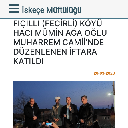
İSKEÇE MÜFTÜMÜZ
İskeçe Müftülüğü
MUSTAFA TRAMPA
FIÇILLI (FECİRLİ) KÖYÜ
HACI MÜMİN AĞA OĞLU
MUHARREM CAMİİ’NDE
DÜZENLENEN İFTARA
KATILDI
26-03-2023