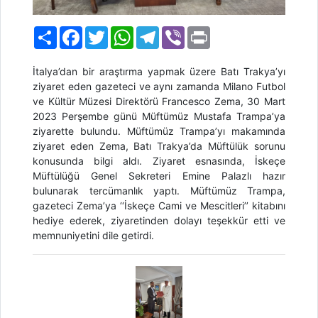
Paylaş
Facebook
Twitter
WhatsApp
Telegram
Viber
Print
İtalya’dan bir araştırma yapmak üzere Batı Trakya’yı
ziyaret eden gazeteci ve aynı zamanda Milano Futbol
ve Kültür Müzesi Direktörü Francesco Zema, 30 Mart
2023 Perşembe günü Müftümüz Mustafa Trampa’ya
ziyarette bulundu. Müftümüz Trampa’yı makamında
ziyaret eden Zema, Batı Trakya’da Müftülük sorunu
konusunda bilgi aldı. Ziyaret esnasında, İskeçe
Müftülüğü Genel Sekreteri Emine Palazlı hazır
bulunarak tercümanlık yaptı. Müftümüz Trampa,
gazeteci Zema’ya ‘‘İskeçe Cami ve Mescitleri’’ kitabını
hediye ederek, ziyaretinden dolayı teşekkür etti ve
memnuniyetini dile getirdi.