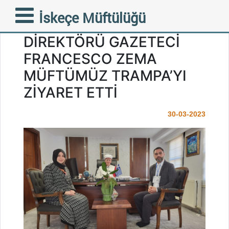
MİLANO FUTBOL VE
İskeçe Müftülüğü
KÜLTÜR MÜZESİ
DİREKTÖRÜ GAZETECİ
FRANCESCO ZEMA
MÜFTÜMÜZ TRAMPA’YI
ZİYARET ETTİ
30-03-2023