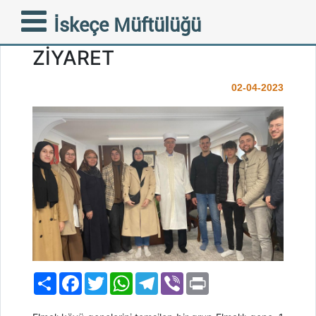
ELMALI GENÇLERİNDEN
İskeçe Müftülüğü
MÜFTÜMÜZ TRAMPA’YA
ZİYARET
02-04-2023
Paylaş
Facebook
Twitter
WhatsApp
Telegram
Viber
Print