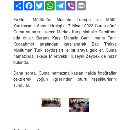
Paylaş
Facebook
Twitter
WhatsApp
Telegram
Viber
Print
Faziletli Müftümüz Mustafa Trampa ve Müftü
Yardımcımız Ahmet Hraloğlu, 7 Nisan 2023 Cuma günü
Cuma namazını İskeçe Merkez Karşı Mahalle Camii’nde
eda ettiler. Burada Karşı Mahalle Camii imamı Fatih
Kocaahmet tarafından karşılanarak Batı Trakya
Müslüman Türk soydaşları ile bir araya geldiler. Cuma
namazında İskeçe Milletvekili Hüseyin Zeybek de hazır
bulundu.
Daha sonra, Cuma namazına katılan halkla fotoğraflar
çektirerek yoğun ilgilerinden ötürü teşekkürlerini
sundular.