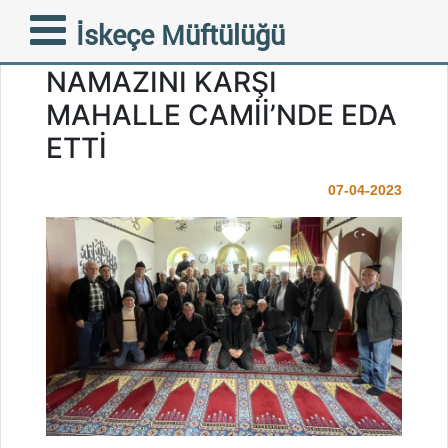
FAZİLETLİ MÜFTÜMÜZ
İskeçe Müftülüğü
MUSTAFA TRAMPA CUMA
NAMAZINI KARŞI
MAHALLE CAMİİ’NDE EDA
ETTİ
07-04-2023