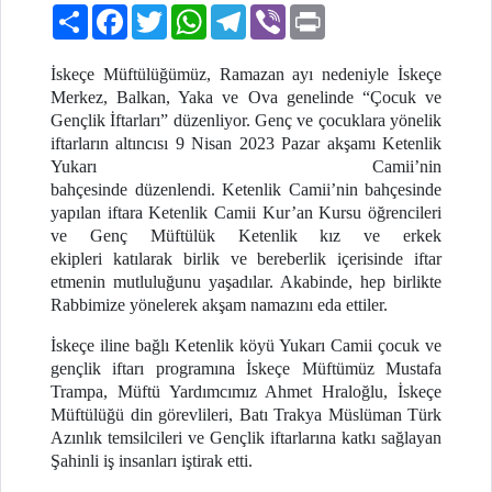
Paylaş
Facebook
Twitter
WhatsApp
Telegram
Viber
Print
İskeçe Müftülüğümüz, Ramazan ayı nedeniyle İskeçe
Merkez, Balkan, Yaka ve Ova genelinde “Çocuk ve
Gençlik İftarları” düzenliyor. Genç ve çocuklara yönelik
iftarların
altıncısı 9 Nisan 2023 Pazar akşamı Ketenlik
Yukarı Camii’nin
bahçesinde
düzenlendi.
Ketenlik
Camii’nin bahçesinde
yapılan iftara
Ketenlik Camii Kur’an Kursu öğrencileri
ve Genç Müftülük Ketenlik kız ve erkek
ekipleri
katılarak birlik ve bereberlik içerisinde iftar
etmenin mutluluğunu yaşadılar. Akabinde, hep birlikte
Rabbimize yönelerek akşam namaz
ı
nı eda ettiler.
İskeçe iline bağlı Ketenlik köyü Yukarı Camii çocuk ve
gençlik
iftar
ı
programına
İskeçe Müftümüz Mustafa
Trampa
, Müftü Yardımcımız Ahmet Hraloğlu, İskeçe
Müftülüğü din görevlileri,
Batı Trakya Müslüman Türk
Azınlık temsilcileri ve
Gençlik iftarlarına katkı sağlayan
Şahinli iş insanları
iştirak etti.