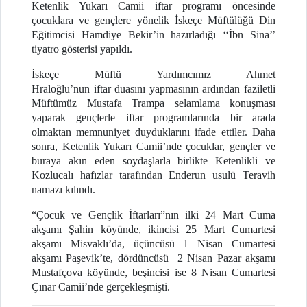
Ketenlik Yukarı Camii iftar programı öncesinde
çocuklara ve gençlere yönelik İskeçe Müftülüğü Din
Eğitimcisi Hamdiye Bekir’in hazırladığı ‘‘İbn Sina’’
tiyatro gösterisi yapıldı.
İskeçe Müftü Yardımcımız Ahmet
Hraloğlu’nun iftar duasını yapmasının ardından faziletli
Müftümüz Mustafa Trampa selamlama konuşması
yaparak gençlerle iftar programlarında bir arada
olmaktan memnuniyet duyduklarını ifade ettiler. Daha
sonra, Ketenlik Yukarı Camii’nde çocuklar, gençler ve
buraya akın eden soydaşlarla birlikte Ketenlikli ve
Kozlucalı hafızlar tarafından Enderun usulü Teravih
namazı kılındı.
“Çocuk ve Gençlik İftarları”nın ilki 24 Mart Cuma
akşamı Şahin köyünde, ikincisi 25 Mart Cumartesi
akşamı Misvaklı’da, üçüncüsü 1 Nisan Cumartesi
akşamı Paşevik’te, dördüncüsü 2 Nisan Pazar akşamı
Mustafçova köyünde, beşincisi ise 8 Nisan Cumartesi
Çınar Camii’nde gerçekleşmişti.