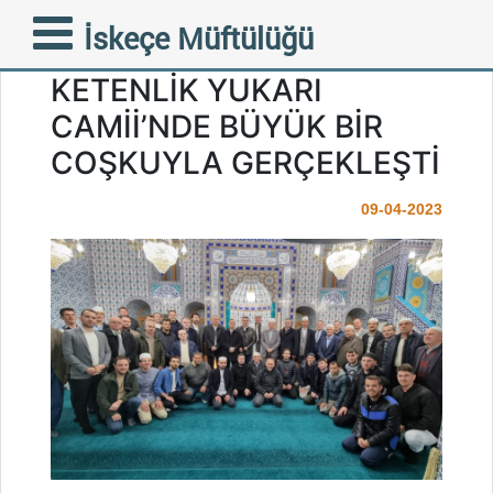
ÇOCUK VE GENÇLİK
İskeçe Müftülüğü
İFTARLARININ ALTINCISI
KETENLİK YUKARI
CAMİİ’NDE BÜYÜK BİR
COŞKUYLA GERÇEKLEŞTİ
09-04-2023