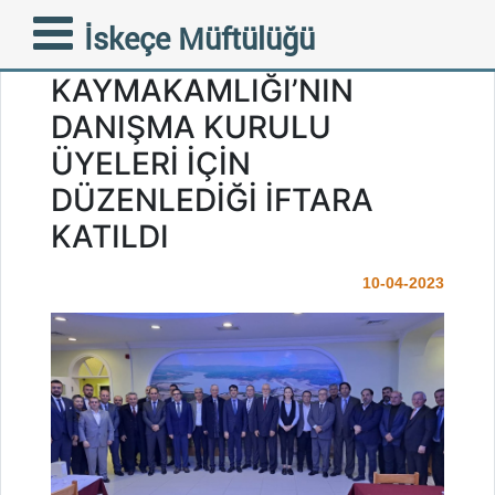
MÜFTÜMÜZ MUSTAFA
İskeçe Müftülüğü
TRAMPA İPSALA
KAYMAKAMLIĞI’NIN
DANIŞMA KURULU
ÜYELERİ İÇİN
DÜZENLEDİĞİ İFTARA
KATILDI
10-04-2023