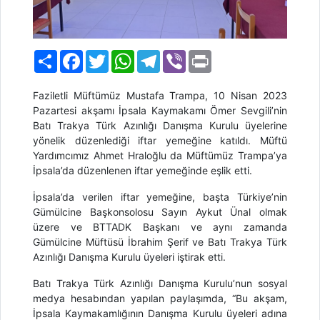
Paylaş
Facebook
Twitter
WhatsApp
Telegram
Viber
Print
Faziletli Müftümüz Mustafa Trampa, 10 Nisan 2023
Pazartesi akşamı İpsala Kaymakamı Ömer Sevgili’nin
Batı Trakya Türk Azınlığı Danışma Kurulu üyelerine
yönelik düzenlediği iftar yemeğine katıldı. Müftü
Yardımcımız Ahmet Hraloğlu da Müftümüz Trampa’ya
İpsala’da düzenlenen iftar yemeğinde eşlik etti.
İpsala’da verilen iftar yemeğine, başta Türkiye’nin
Gümülcine Başkonsolosu
Sayın
Aykut Ünal olmak
üzere
ve
BTTADK Başkanı ve aynı zamanda
Gümülcine Müftüsü İbrahim Şerif
ve Batı Trakya Türk
Azınlığı Danışma Kurulu üyeleri iştirak etti.
Batı Trakya Türk Azınlığı
Danışma Kurulu’nun sosyal
medya hesabından yapılan paylaşımda, “Bu akşam,
İpsala Kaymakamlığının Danışma Kurulu üyeleri adına