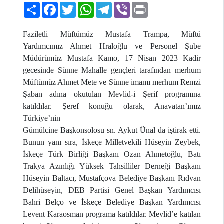
Paylaş
Facebook
Twitter
WhatsApp
Telegram
Viber
Print
Faziletli Müftümüz Mustafa Trampa, Müftü
Yardımcımız Ahmet Hraloğlu ve Personel Şube
Müdürümüz Mustafa Kamo, 17 Nisan 2023 Kadir
gecesinde Sünne Mahalle gençleri tarafından merhum
Müftümüz Ahmet Mete ve Sünne imamı merhum Remzi
Şaban adına okutulan Mevlid-i Şerif programına
katıldılar. Şeref konuğu olarak, Anavatan’ımız
Türkiye’nin
Gümülcine Başkonsolosu sn. Aykut Ünal da iştirak etti.
Bunun yanı sıra, İskeçe Milletvekili Hüseyin Zeybek,
İskeçe Türk Birliği Başkanı Ozan Ahmetoğlu, Batı
Trakya Azınlığı Yüksek Tahsilliler Derneği Başkanı
Hüseyin Baltacı, Mustafçova Belediye Başkanı Rıdvan
Delihüseyin, DEB Partisi Genel Başkan Yardımcısı
Bahri Belço ve İskeçe Belediye Başkan Yardımcısı
Levent Karaosman programa katıldılar. Mevlid’e katılan