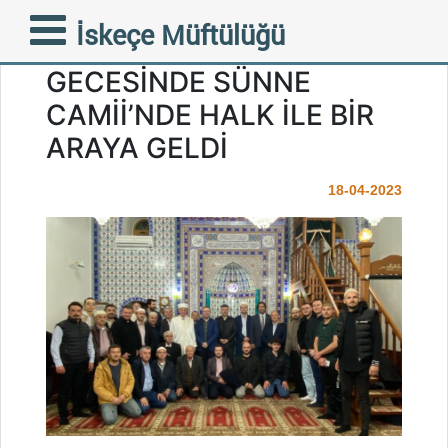
FAZİLETLİ MÜFTÜMÜZ
İskeçe Müftülüğü
MUSTAFA TRAMPA KADİR
GECESİNDE SÜNNE
CAMİİ’NDE HALK İLE BİR
ARAYA GELDİ
18-04-2023