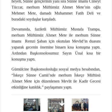
heyeti, Sünne gençlerinin yanı sıra Sünne imamı Cüneyt
Tüccar, merhum Müftümüz Ahmet Mete’nin oğlu
Mehmet Mete, damadı Muhammet Fatih Deli ve
buradaki soydaşlar karşıladı.
Devamında, faziletli Müftümüz Mustafa Trampa,
merhum Müftümüz Ahmet Mete ile merhum Sünne
imamı Remzi Şaban için okutulan Mevlid’in duasını
yaparak gecenin önemine binaen kısa konuşma yaptı.
Ardından Başkonsolosumuz Sayın Ünal kısa bir
konuşma yaptı.
Gümülcine Başkonsolosluğu sosyal medya hesabından,
“İskeçe Sünne Camii’nde merhum İskeçe Müftüsü
Ahmet Mete için düzenlenen Mevlit ile Kadir Gecesi
etkinliğine katıldık.” paylaşımını yaptı.