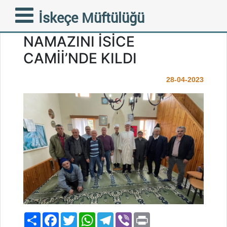
MÜFTÜMÜZ MUSTAFA
İskeçe Müftülüğü
TRAMPA CUMA
NAMAZINI İSİCE
CAMİİ’NDE KILDI
28-04-2023
Paylaş
Facebook
Twitter
WhatsApp
Telegram
Viber
Print