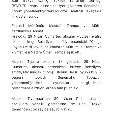
Batı Trakya Azınlığı Yüksek Tahsilliler Derneği
(BTAYTD) çatısı altında faaliyet gösteren Senemahu
Topuz yönetmenliğindeki Mucize Tiyatrosu İskeçe’de
iki gösteri sundu.
Faziletli Müftümüz Mustafa Trampa ve Müftü
Yardımcımız Ahmet
Hraloğlu, 29 Nisan Cumartesi akşamı Mucize Tiyatro
ekibini İskeçe Belediyesi amfitiyatrosundaki “Komşu
Köyün Delisi” oyununa katıldılar. Müftümüz Trampa’ya
kıymetli eşi Nadire Ömer Trampa eşlik etti.
Mucize Tiyatro ekibinin ilk gösterisi 29 Nisan
Cumartesi akşamı gerçekleşti. İskeçe Belediyesi
amfitiyatrosundaki “Komşu Köyün Delisi” oyunu büyük
beğeni topladı. Senemahu Topuz’un
yönetmenliğindeki oyuncular sergiledikleri
performansla izleyicilerden tam puan aldı.
Mucize Tiyatrosu’nun 30 Nisan Pazar akşamı
çocuklara yönelik gösterisine de Batı Trakya
genelinden çok sayıda seyirci katıldı.