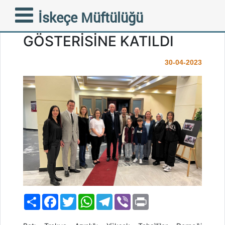
MÜFTÜMÜZ TRAMPA
İskeçe Müftülüğü
MUCİZE TİYATROSU
GÖSTERİSİNE KATILDI
30-04-2023
Paylaş
Facebook
Twitter
WhatsApp
Telegram
Viber
Print