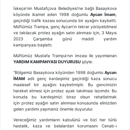
İskeçe’nin Mustafçova Belediyesi’ne bağlı Basaykova
köyünde ikamet eden 1998 doğumlu
Aycan İmam
,
geçirdiği trafik kazası sonucunda bir ayağını kaybetti.
Müftümüz Trampa, genç Aycan’ın tekrar yürüyebilmesi
ve takılacak protez ayağın satın alınması için, 3 Mayıs
2023 Çarşamba günü maddi yardım
kampanyası başlattı.
Müftümüz Mustafa Trampa’nın imzası ile yayımlanan
YARDIM KAMPANYASI DUYURUSU
şöyle:
“Bölgemiz Basaykova köyünden 1998 doğumlu
Aycan
İMAM
adlı genç kardeşimiz geçirdiği kaza sonucu
maalesef bir ayağını kaybetmiştir. Bu gencimizin
hareket etmesi için protez ayak takılması lazımdır. Bu
konuda bu kardeşimizi biraz olsun rahatlatmak
için protez ayağın satın alınması konusunda elinizden
gelen yardımı yapmanız önemle duyurulur.
Vereceğimiz yardımların kabulünü ve bizi her türlü
hastalık, kaza ve belalardan korumasını Cenab-ı