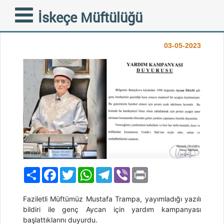
GENÇ AYCAN İÇİN
İskeçe Müftülüğü
YARDIM KAMPANYASI
03-05-2023
Paylaş
Facebook
Twitter
WhatsApp
Telegram
Viber
Print
Faziletli Müftümüz Mustafa Trampa, yayımladığı yazılı
bildiri ile genç Aycan için yardım kampanyası
başlattıklarını duyurdu.