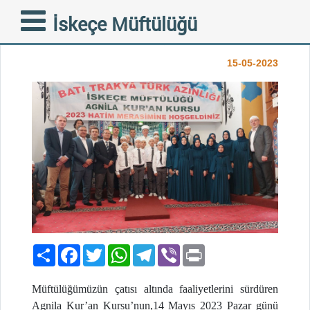
AGNİLA KÖYÜNDE HATİM
İskeçe Müftülüğü
COŞKUSU YAŞANDI
15-05-2023
Paylaş
Facebook
Twitter
WhatsApp
Telegram
Viber
Print
Müftülüğümüzün çatısı altında faaliyetlerini sürdüren
Agnila Kur’an Kursu’nun,14 Mayıs 2023 Pazar günü