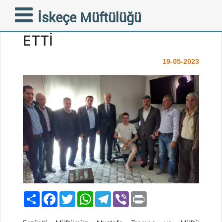
MÜFTÜMÜZ TRAMPA
İskeçe Müftülüğü
GENÇ AYCAN’I ZİYARET
ETTİ
19-05-2023
Paylaş
Facebook
Twitter
WhatsApp
Telegram
Viber
Print