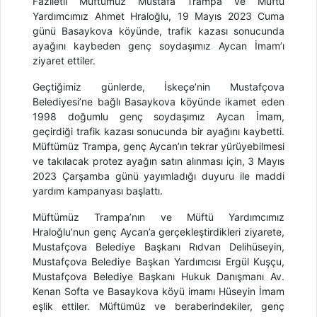
Faziletli Müftümüz Mustafa Trampa ve Müftü
Yardımcımız Ahmet Hraloğlu, 19 Mayıs 2023 Cuma
günü Basaykova köyünde, trafik kazası sonucunda
ayağını kaybeden genç soydaşımız Aycan İmam’ı
ziyaret ettiler.
Geçtiğimiz günlerde, İskeçe’nin Mustafçova
Belediyesi’ne bağlı Basaykova köyünde ikamet eden
1998 doğumlu genç soydaşımız Aycan İmam,
geçirdiği trafik kazası sonucunda bir ayağını kaybetti.
Müftümüz Trampa, genç Aycan’ın tekrar yürüyebilmesi
ve takılacak protez ayağın satın alınması için, 3 Mayıs
2023 Çarşamba günü yayımladığı duyuru ile maddi
yardım kampanyası başlattı.
Müftümüz Trampa’nın ve Müftü Yardımcımız
Hraloğlu’nun genç Aycan’a gerçekleştirdikleri ziyarete,
Mustafçova Belediye Başkanı Rıdvan Delihüseyin,
Mustafçova Belediye Başkan Yardımcısı Ergül Kuşçu,
Mustafçova Belediye Başkanı Hukuk Danışmanı Av.
Kenan Softa ve Basaykova köyü imamı Hüseyin İmam
eşlik ettiler. Müftümüz ve beraberindekiler, genç