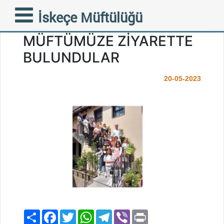
ÇINAR CAMİİ KUR’AN
İskeçe Müftülüğü
KURSU ÖĞRENCİLERİ
MÜFTÜMÜZE ZİYARETTE
BULUNDULAR
20-05-2023
Paylaş
Facebook
Twitter
WhatsApp
Telegram
Viber
Print