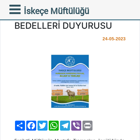
İSKEÇE MÜFTÜLÜĞÜ
İskeçe Müftülüğü
2023 YILI KURBAN
BEDELLERİ DUYURUSU
24-05-2023
Paylaş
Facebook
Twitter
WhatsApp
Telegram
Viber
Print