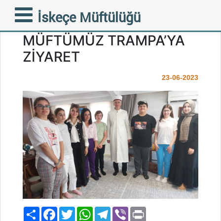
ÖZEL
İskeçe Müftülüğü
ÇOCUKLARIMIZDAN
MÜFTÜMÜZ TRAMPA’YA
ZİYARET
23-06-2023
Paylaş
Facebook
Twitter
WhatsApp
Telegram
Viber
Print