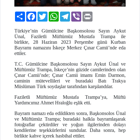
Paylaş
Facebook
Twitter
WhatsApp
Telegram
Viber
Print
Türkiye’nin Gümülcine Başkonsolosu Sayın Aykut
Ünal, Faziletli Müftümüz Mustafa Trampa ile
birlikte, 28 Haziran 2023 Perşembe günü Kurban
Bayramı namazını İskeçe Merkez Çınar Camii’nde eda
ettiler.
T.C. Gümülcine Başkonsolosu Sayın Aykut Ünal ve
Müftümüz Trampa, İskeçe’nin güzide camilerinden olan
Çınar Camii’nde; Çınar Camii imamı Emin Darmon,
caminin mütevellileri ve buradaki Batı Trakya
Müslüman Türk soydaşlar tarafından karşılandılar.
Faziletli Müftümüz Mustafa Trampa’ya, Müftü
Yardımcımız Ahmet Hraloğlu eşlik etti.
Bayram namazı eda edildikten sonra, Başkonsolos Ünal
ve Müftümüz Trampa; buradaki halkla bayramlaşarak
fotoğraflar çektirdiler ve yoğun ilgilerinden dolayı
kendilerine teşekkürlerini sundular. Daha sonra, hep
birlikte kahve içerek hasbihal ettiler.