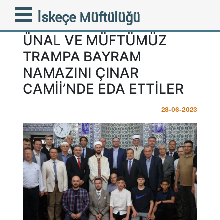
T.C. GÜMÜLCİNE
İskeçe Müftülüğü
BAŞKONSOLOSU AYKUT
ÜNAL VE MÜFTÜMÜZ
TRAMPA BAYRAM
NAMAZINI ÇINAR
CAMİİ’NDE EDA ETTİLER
28-06-2023