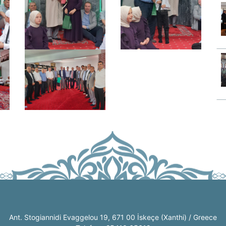
Ant. Stogiannidi Evaggelou 19, 671 00 İskeçe (Xanthi) / Greece