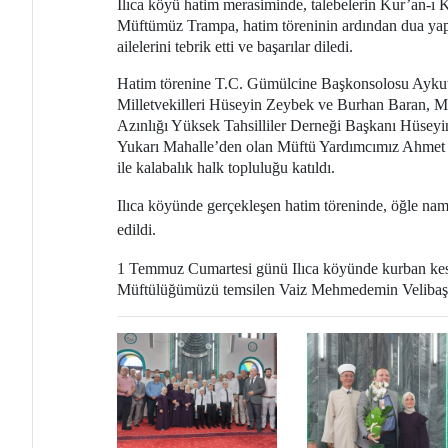
Ilıca köyü hatim merasiminde, talebelerin Kur’an-ı Ke
Müftümüz Trampa, hatim töreninin ardından dua yapar
ailelerini tebrik etti ve başarılar diledi.
Hatim törenine T.C. Gümülcine Başkonsolosu Aykut
Milletvekilleri Hüseyin Zeybek ve Burhan Baran, M
Azınlığı Yüksek Tahsilliler Derneği Başkanı Hüseyin
Yukarı Mahalle’den olan Müftü Yardımcımız Ahmet Hr
ile kalabalık halk topluluğu katıldı.
Ilıca köyünde gerçekleşen hatim töreninde, öğle nama
edildi.
1 Temmuz Cumartesi günü Ilıca köyünde kurban kesim
Müftülüğümüzü temsilen Vaiz Mehmedemin Velibaşa 