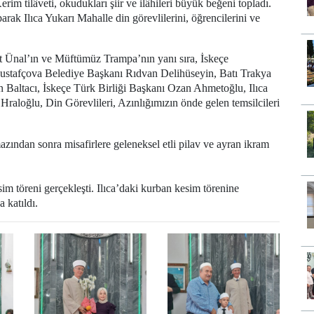
rim tilâveti, okudukları şiir ve ilâhileri büyük beğeni topladı.
ak Ilıca Yukarı Mahalle din görevlilerini, öğrencilerini ve
 Ünal’ın ve Müftümüz Trampa’nın yanı sıra, İskeçe
ustafçova Belediye Başkanı Rıdvan Delihüseyin, Batı Trakya
 Baltacı, İskeçe Türk Birliği Başkanı Ozan Ahmetoğlu, Ilıca
aloğlu, Din Görevlileri, Azınlığımızın önde gelen temsilcileri
zından sonra misafirlere geleneksel etli pilav ve ayran ikram
 töreni gerçekleşti. Ilıca’daki kurban kesim törenine
katıldı.