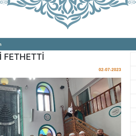
m
İ FETHETTİ
02-07-2023