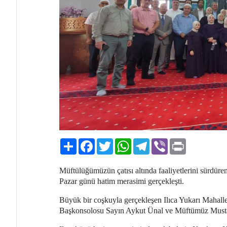
Paylaş
Facebook
Twitter
WhatsApp
Telegram
Viber
Print
Müftülüğümüzün çatısı altında faaliyetlerini sürdü
Pazar günü hatim merasimi gerçekleşti.
Büyük bir coşkuyla gerçekleşen Ilıca Yukarı Mahal
Başkonsolosu Sayın Aykut Ünal ve Müftümüz Mustafa