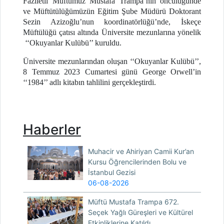
Faziletli Müftümüz Mustafa Trampa’nın öncülüğünde
ve Müftütülüğümüzün Eğitim Şube Müdürü Doktorant
Sezin Azizoğlu’nun koordinatörlüğü’nde, İskeçe
Müftülüğü çatısı altında Üniversite mezunlarına yönelik
‘‘Okuyanlar Kulübü’’ kuruldu.
Üniversite mezunlarından oluşan ‘‘Okuyanlar Kulübü’’,
8 Temmuz 2023 Cumartesi günü George Orwell’in
‘‘1984’’ adlı kitabın tahlilini gerçekleştirdi.
Haberler
Muhacir ve Ahiriyan Camii Kur’an
Kursu Öğrencilerinden Bolu ve
İstanbul Gezisi
06-08-2026
Müftü Mustafa Trampa 672.
Seçek Yağlı Güreşleri ve Kültürel
Etkinliklerine Katıldı