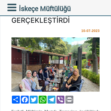
OKUYANLAR KULÜBÜ
İskeçe Müftülüğü
İKİNCİ KİTAP TAHLİLİNİ
GERÇEKLEŞTİRDİ
10-07-2023
Paylaş
Facebook
Twitter
WhatsApp
Telegram
Viber
Print