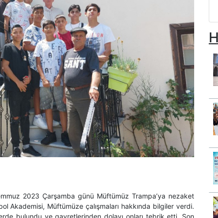
H
emmuz 2023 Çarşamba günü
Müftümüz Trampa’ya
n
ezaket
ol Akademisi, Müftümüze çalışmaları hakkında bilgiler verdi.
rde bulundu ve gayretlerinden dolayı onları tebrik etti. Son