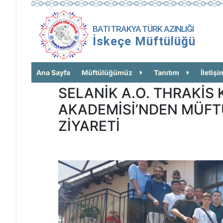
BATI TRAKYA TÜRK AZINLIĞI
İskeçe Müftülüğü
Ana Sayfa
Müftülüğümüz
Tanıtım
İletişi
SELANİK A.O. THRAKİS 
AKADEMİSİ’NDEN MÜFT
ZİYARETİ