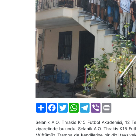
Paylaş
Facebook
Twitter
WhatsApp
Telegram
Viber
Print
Selanik A.O. Thrakis K15 Futbol Akademisi
,
12 T
z
iyareti
nde bulundu. Selanik A.O. Thrakis K15 Futb
Müftümüz Trampa da kendilerine bir dizi tavsiyele