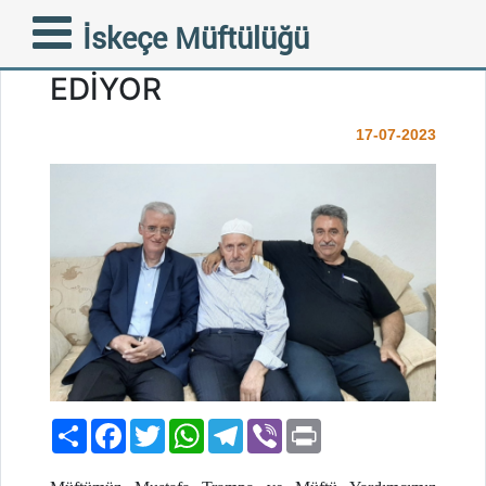
’’ULU ÇINARLARA VEFA’’
İskeçe Müftülüğü
ZİYARETLERİ DEVAM
EDİYOR
17-07-2023
Paylaş
Facebook
Twitter
WhatsApp
Telegram
Viber
Print