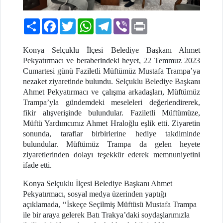
Paylaş
Facebook
Twitter
WhatsApp
Telegram
Viber
Print
Konya Selçuklu İlçesi Belediye Başkanı Ahmet
Pekyatırmacı ve beraberindeki heyet, 22 Temmuz 2023
Cumartesi günü Faziletli Müftümüz Mustafa Trampa’ya
nezaket ziyaretinde bulundu.
Selçuklu Belediye Başkanı
Ahmet Pekyatırmacı
ve çalışma arkadaşları, Müftümüz
Trampa’yla gündemdeki meseleleri değerlendirerek,
fikir alışverişinde bulundular. Faziletli Müftümüze,
Müftü Yardımcımız Ahmet Hraloğlu eşlik etti. Ziyaretin
sonunda, taraflar birbirlerine hediye takdiminde
bulundular. Müftümüz Trampa da gelen heyete
ziyaretlerinden dolayı teşekkür ederek memnuniyetini
ifade etti.
Konya Selçuklu İlçesi Belediye Başkanı Ahmet
Pekyatırmacı, sosyal medya üzerinden yaptığı
açıklamada, ‘‘İskeçe Seçilmiş Müftüsü Mustafa Trampa
ile bir araya gelerek Batı Trakya’daki soydaşlarımızla