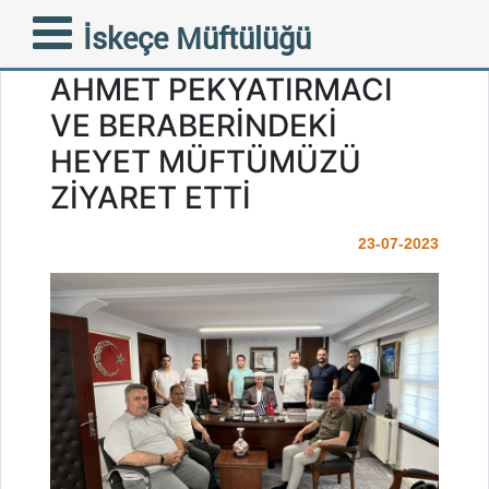
KONYA SELÇUKLU İLÇESİ
İskeçe Müftülüğü
BELEDİYE BAŞKANI
AHMET PEKYATIRMACI
VE BERABERİNDEKİ
HEYET MÜFTÜMÜZÜ
ZİYARET ETTİ
23-07-2023