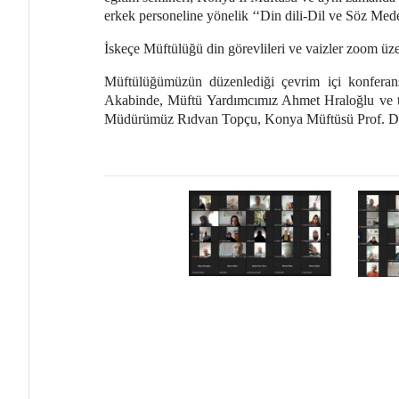
erkek personeline yönelik ‘‘Din dili-Dil ve Söz Mede
İskeçe Müftülüğü din görevlileri ve vaizler zoom üzer
Müftülüğümüzün düzenlediği çevrim içi konferansı
Akabinde, Müftü Yardımcımız Ahmet Hraloğlu ve t
Müdürümüz Rıdvan Topçu, Konya Müftüsü Prof. Dr.