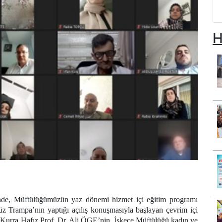
H
nde, Müftülüğümüzün yaz dönemi hizmet içi eğitim programı
 Trampa’nın yaptığı açılış konuşmasıyla başlayan çevrim içi
 Kurra Hafız Prof. Dr. Ali ÖGE’nin, İskeçe Müftülüğü kadın ve