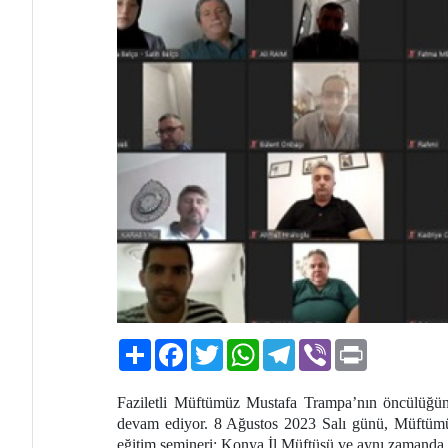
Paylaş
Facebook
Twitter
WhatsApp
Telegram
Viber
Print
Faziletli Müftümüz Mustafa Trampa’nın öncülüğü
devam ediyor. 8 Ağustos 2023 Salı günü, Müftümüz
eğitim semineri; Konya İl Müftüsü ve aynı zamanda