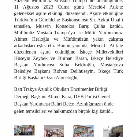
Faziletli Müftümüz Mustafa Trampa’nın öncülüğünde,
11 Ağustos 2023 Cuma günü Mescid-i Atik’te
geleneksel aşure etkinliği düzenlendi. Aşure etkinliğine
Türkiye’nin Gümülcine Başkonsolosu Sn. Aykut Ünal’ı
temsilen, Muavin Konsolos Barış Çulha katıldı.
Müftümüz Mustafa Trampa’ya ise Müftü Yardımcımız
Ahmet Hraloğlu ve Müftümüzün yakın çalışma
arkadaşları eşlik etti. Bunun yanında, Mescid-i Atik’te
düzenlenen aşure etkinliğine İskeçe Milletvekilleri
Hüseyin Zeybek ve Burhan Baran, İskeçe Belediye
Başkan Yardımcısı Suha Bekiroğlu, Mustafçova
Belediye Başkanı Rıdvan Delihüseyin, İskeçe Türk
Birliği Başkanı Ozan Ahmetoğlu,
Batı Trakya Azınlık Okulları Encümenler Birliği
Derneği Başkanı Ahmet Kara, DEB Partisi Genel
Başkan Yardımcısı Bahri Belço, Azınlığımızın önde
gelen temsilcileri ve halkımızdan birçok kişi katıldı.