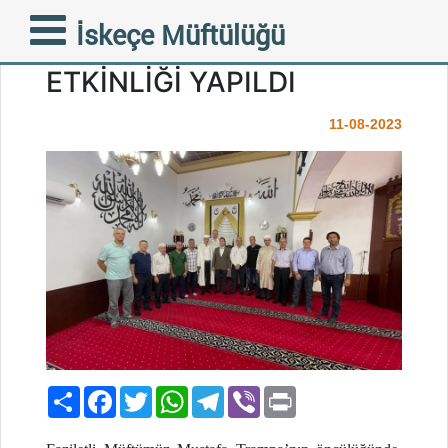
MÜFTÜLÜĞÜMÜZDE
İskeçe Müftülüğü
GELENEKSEL AŞURE
ETKİNLİĞİ YAPILDI
11-08-2023
Paylaş
Facebook
Twitter
WhatsApp
Telegram
Viber
Print