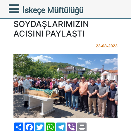
MÜFTÜMÜZ TRAMPA
İskeçe Müftülüğü
DOLAPHANLI
SOYDAŞLARIMIZIN
ACISINI PAYLAŞTI
23-08-2023
Paylaş
Facebook
Twitter
WhatsApp
Telegram
Viber
Print