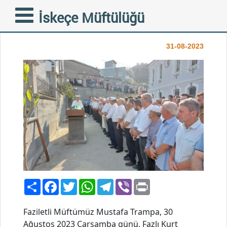
FAZLI KURT HOCAMIZIN
İskeçe Müftülüğü
ACI GÜNÜ
31-08-2023
Paylaş
Facebook
Twitter
WhatsApp
Telegram
Viber
Print
Faziletli Müftümüz Mustafa Trampa, 30
Ağustos 2023 Çarşamba günü, Fazlı Kurt