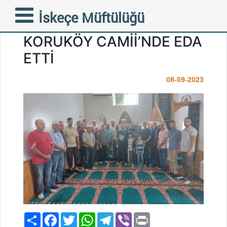
MÜFTÜMÜZ TRAMPA
İskeçe Müftülüğü
CUMA NAMAZINI
KORUKÖY CAMİİ’NDE EDA
ETTİ
08-09-2023
Paylaş
Facebook
Twitter
WhatsApp
Telegram
Viber
Print