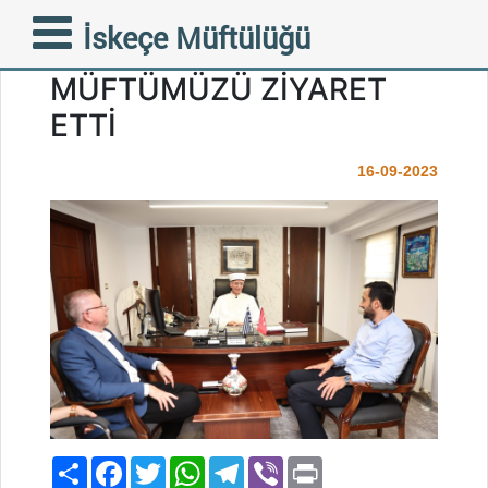
İSTANBUL BAĞCILAR
İskeçe Müftülüğü
BELEDİYE BAŞKANI
MÜFTÜMÜZÜ ZİYARET
ETTİ
16-09-2023
Paylaş
Facebook
Twitter
WhatsApp
Telegram
Viber
Print