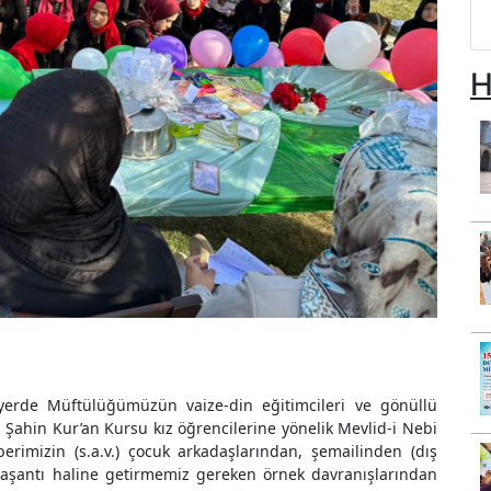
H
 yerde Müftülüğümüzün vaize-din eğitimcileri ve gönüllü
ahin Kur’an Kursu kız öğrencilerine yönelik Mevlid-i Nebi
berimizin (s.a.v.) çocuk arkadaşlarından, şemailinden (dış
 yaşantı haline getirmemiz gereken örnek davranışlarından