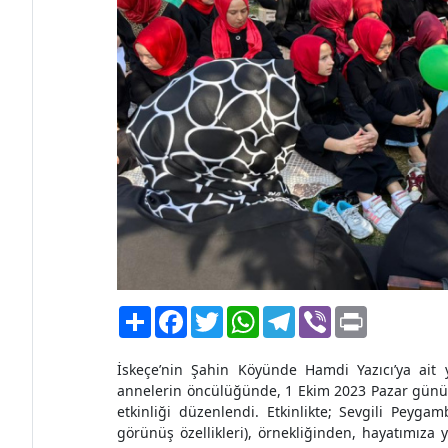
Paylaş
Facebook
Twitter
WhatsApp
Telegram
Viber
Print
İskeçe’nin Şahin Köyünde Hamdi Yazıcı’ya ait
annelerin öncülüğünde, 1 Ekim 2023 Pazar günü Ş
etkinliği düzenlendi. Etkinlikte; Sevgili Peygam
görünüş özellikleri), örnekliğinden, hayatımıza