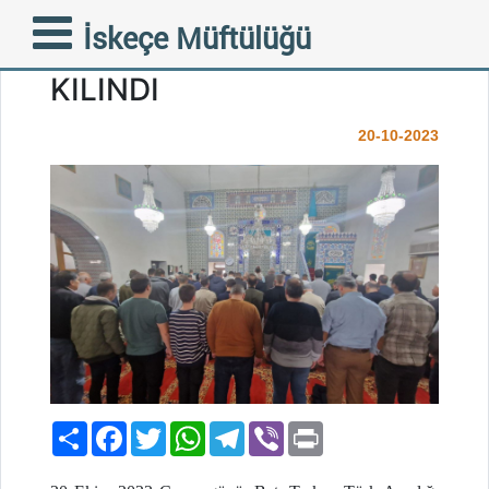
FİLİSTİN’Lİ ŞEHİTLER İÇİN
İskeçe Müftülüğü
GIYABİ CENAZE NAMAZI
KILINDI
20-10-2023
Paylaş
Facebook
Twitter
WhatsApp
Telegram
Viber
Print