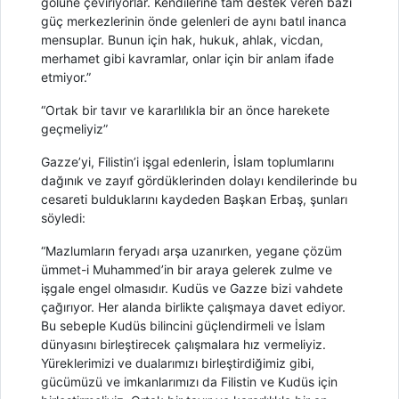
gölüne çeviriyorlar. Kendilerine tam destek veren bazı
güç merkezlerinin önde gelenleri de aynı batıl inanca
mensuplar. Bunun için hak, hukuk, ahlak, vicdan,
merhamet gibi kavramlar, onlar için bir anlam ifade
etmiyor.”
“Ortak bir tavır ve kararlılıkla bir an önce harekete
geçmeliyiz”
Gazze’yi, Filistin’i işgal edenlerin, İslam toplumlarını
dağınık ve zayıf gördüklerinden dolayı kendilerinde bu
cesareti bulduklarını kaydeden Başkan Erbaş, şunları
söyledi:
“Mazlumların feryadı arşa uzanırken, yegane çözüm
ümmet-i Muhammed’in bir araya gelerek zulme ve
işgale engel olmasıdır. Kudüs ve Gazze bizi vahdete
çağırıyor. Her alanda birlikte çalışmaya davet ediyor.
Bu sebeple Kudüs bilincini güçlendirmeli ve İslam
dünyasını birleştirecek çalışmalara hız vermeliyiz.
Yüreklerimizi ve dualarımızı birleştirdiğimiz gibi,
gücümüzü ve imkanlarımızı da Filistin ve Kudüs için