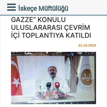
MÜFTÜMÜZ MUSTAFA
İskeçe Müftülüğü
TRAMPA “FİLİSTİN VE
GAZZE” KONULU
ULUSLARARASI ÇEVRİM
İÇİ TOPLANTIYA KATILDI
31-10-2023