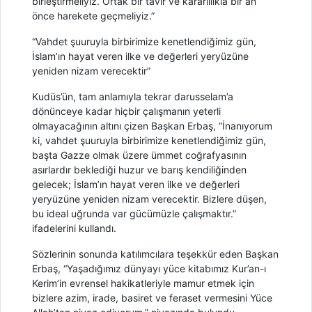
birleştirmeliyiz. Ortak bir tavır ve kararlılıkla bir an
önce harekete geçmeliyiz.”
“Vahdet şuuruyla birbirimize kenetlendiğimiz gün,
İslam’ın hayat veren ilke ve değerleri yeryüzüne
yeniden nizam verecektir”
Kudüs’ün, tam anlamıyla tekrar darusselam’a
dönünceye kadar hiçbir çalışmanın yeterli
olmayacağının altını çizen Başkan Erbaş, “İnanıyorum
ki, vahdet şuuruyla birbirimize kenetlendiğimiz gün,
başta Gazze olmak üzere ümmet coğrafyasının
asırlardır beklediği huzur ve barış kendiliğinden
gelecek; İslam’ın hayat veren ilke ve değerleri
yeryüzüne yeniden nizam verecektir. Bizlere düşen,
bu ideal uğrunda var gücümüzle çalışmaktır.”
ifadelerini kullandı.
Sözlerinin sonunda katılımcılara teşekkür eden Başkan
Erbaş, “Yaşadığımız dünyayı yüce kitabımız Kur’an-ı
Kerim’in evrensel hakikatleriyle mamur etmek için
bizlere azim, irade, basiret ve feraset vermesini Yüce