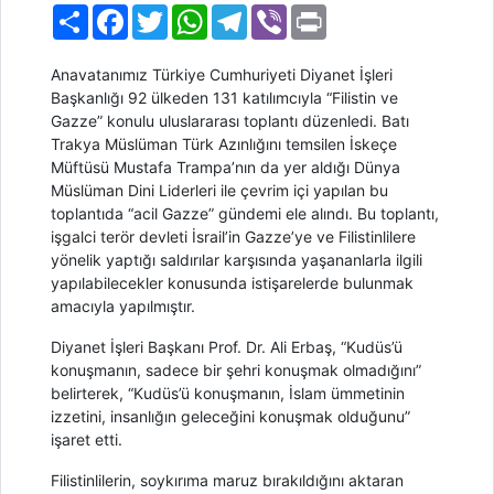
Paylaş
Facebook
Twitter
WhatsApp
Telegram
Viber
Print
Anavatanımız Türkiye Cumhuriyeti Diyanet İşleri
Başkanlığı 92 ülkeden 131 katılımcıyla “Filistin ve
Gazze” konulu uluslararası toplantı düzenledi. Batı
Trakya Müslüman Türk Azınlığını temsilen İskeçe
Müftüsü Mustafa Trampa’nın da yer aldığı Dünya
Müslüman Dini Liderleri ile çevrim içi yapılan bu
toplantıda “acil Gazze” gündemi ele alındı. Bu toplantı,
işgalci terör devleti İsrail’in Gazze’ye ve Filistinlilere
yönelik yaptığı saldırılar karşısında yaşananlarla ilgili
yapılabilecekler konusunda istişarelerde bulunmak
amacıyla yapılmıştır.
Diyanet İşleri Başkanı Prof. Dr. Ali Erbaş, “Kudüs’ü
konuşmanın, sadece bir şehri konuşmak olmadığını”
belirterek, “Kudüs’ü konuşmanın, İslam ümmetinin
izzetini, insanlığın geleceğini konuşmak olduğunu”
işaret etti.
Filistinlilerin, soykırıma maruz bırakıldığını aktaran