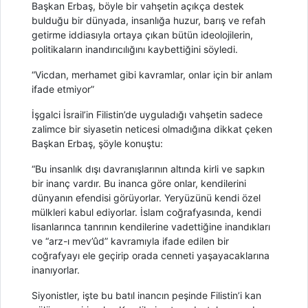
Başkan Erbaş, böyle bir vahşetin açıkça destek
bulduğu bir dünyada, insanlığa huzur, barış ve refah
getirme iddiasıyla ortaya çıkan bütün ideolojilerin,
politikaların inandırıcılığını kaybettiğini söyledi.
“Vicdan, merhamet gibi kavramlar, onlar için bir anlam
ifade etmiyor”
İşgalci İsrail’in Filistin’de uyguladığı vahşetin sadece
zalimce bir siyasetin neticesi olmadığına dikkat çeken
Başkan Erbaş, şöyle konuştu:
“Bu insanlık dışı davranışlarının altında kirli ve sapkın
bir inanç vardır. Bu inanca göre onlar, kendilerini
dünyanın efendisi görüyorlar. Yeryüzünü kendi özel
mülkleri kabul ediyorlar. İslam coğrafyasında, kendi
lisanlarınca tanrının kendilerine vadettiğine inandıkları
ve “arz-ı mev’ûd” kavramıyla ifade edilen bir
coğrafyayı ele geçirip orada cenneti yaşayacaklarına
inanıyorlar.
Siyonistler, işte bu batıl inancın peşinde Filistin’i kan