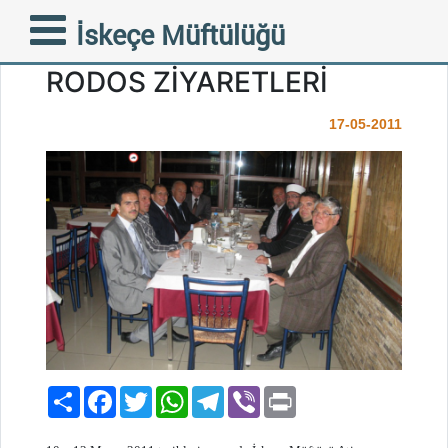
İSKEÇE MÜFTÜSÜNÜN
İskeçe Müftülüğü
ATİNA – İSTANKÖY –
RODOS ZİYARETLERİ
17-05-2011
Paylaş
Facebook
Twitter
WhatsApp
Telegram
Viber
Print