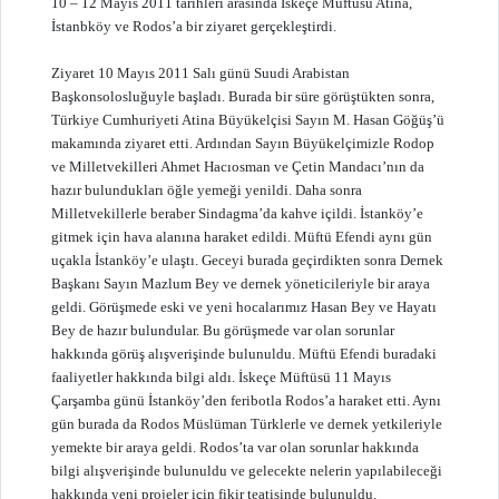
10 – 12 Mayıs 2011 tarihleri arasında İskeçe Müftüsü Atina,
İstanbköy ve Rodos’a bir ziyaret gerçekleştirdi.
Ziyaret 10 Mayıs 2011 Salı günü Suudi Arabistan
Başkonsolosluğuyle başladı. Burada bir süre görüştükten sonra,
Türkiye Cumhuriyeti Atina Büyükelçisi Sayın M. Hasan Göğüş’ü
makamında ziyaret etti. Ardından Sayın Büyükelçimizle Rodop
ve Milletvekilleri Ahmet Hacıosman ve Çetin Mandacı’nın da
hazır bulundukları öğle yemeği yenildi. Daha sonra
Milletvekillerle beraber Sindagma’da kahve içildi. İstanköy’e
gitmek için hava alanına haraket edildi. Müftü Efendi aynı gün
uçakla İstanköy’e ulaştı. Geceyi burada geçirdikten sonra Dernek
Başkanı Sayın Mazlum Bey ve dernek yöneticileriyle bir araya
geldi. Görüşmede eski ve yeni hocalarımız Hasan Bey ve Hayatı
Bey de hazır bulundular. Bu görüşmede var olan sorunlar
hakkında görüş alışverişinde bulunuldu. Müftü Efendi buradaki
faaliyetler hakkında bilgi aldı. İskeçe Müftüsü 11 Mayıs
Çarşamba günü İstanköy’den feribotla Rodos’a haraket etti. Aynı
gün burada da Rodos Müslüman Türklerle ve dernek yetkileriyle
yemekte bir araya geldi. Rodos’ta var olan sorunlar hakkında
bilgi alışverişinde bulunuldu ve gelecekte nelerin yapılabileceği
hakkında yeni projeler için fikir teatisinde bulunuldu.