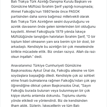
Batı Trakya Türk Azınlığı Danışma Kurulu Başkanı ve
Gümülcine Müftüsü İbrahim Şerif yaptığı konuşmada;
Ahmet Faikoğlu’nun 1980’lerde önce PASOK
partisinden daha sonra bağımsız milletvekili olarak
Batı Trakya Türk Azınlığının sesini duyurduğunu ve
azınlık davasının önde gelen isimlerinden biri olduğunu
kaydetti. Ahmet Faikoğluyla 1979 yılında İskeçe
Müftülüğünde tanıştığını hatırlatan İbrahim Şerif, “O bir
toplum lideri olmasının yanı sıra benim için bir dost, bir
arkadaştı. Kendisiyle bu azınlığın bir çok meselesinde
birlikte mücadele ettik. Biz ondan razıyız. Allah da razı
olsun inşallah.” dedi.
Anavatanımız Türkiye Cumhuriyeti Gümülcine
Başkonsolosu Aykut Ünal da, Faikoğlu ailesine ve tüm
soydaşlara başsağlığı diledi. Kendisiyle çok az sohbet
etme fırsatı bulmalarına rağmen Faikoğlu’ndan çok şey
öğrendiğine dikkat çeken Başkonsolos Ünal, “Sayın
Faikoğlu burada bulunan veya bulunmayan bir çok
kişiye olumlu anlamda dokundu. Toplumu olumlu
yönde etkiledi ve yönlendirdi. Biz de kendisinden
ilham aldık. Sizlerin, İskeçelilerin ve tüm Batı