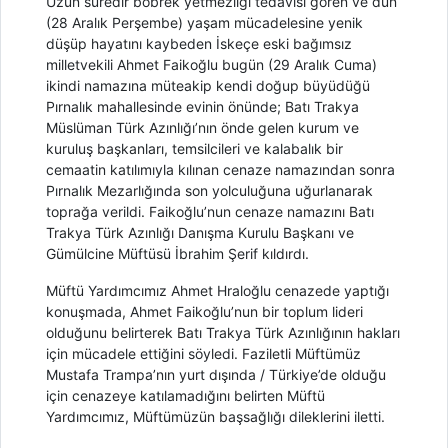
Uzun süredir böbrek yetmezliği tedavisi gören ve dün
(28 Aralık Perşembe) yaşam mücadelesine yenik
düşüp hayatını kaybeden İskeçe eski bağımsız
milletvekili Ahmet Faikoğlu bugün (29 Aralık Cuma)
ikindi namazına müteakip kendi doğup büyüdüğü
Pırnalık mahallesinde evinin önünde; Batı Trakya
Müslüman Türk Azınlığı’nın önde gelen kurum ve
kuruluş başkanları, temsilcileri ve kalabalık bir
cemaatin katılımıyla kılınan cenaze namazından sonra
Pırnalık Mezarlığında son yolculuğuna uğurlanarak
toprağa verildi. Faikoğlu’nun cenaze namazını Batı
Trakya Türk Azınlığı Danışma Kurulu Başkanı ve
Gümülcine Müftüsü İbrahim Şerif kıldırdı.
Müftü Yardımcımız Ahmet Hraloğlu cenazede yaptığı
konuşmada, Ahmet Faikoğlu’nun bir toplum lideri
olduğunu belirterek Batı Trakya Türk Azınlığının hakları
için mücadele ettiğini söyledi. Faziletli Müftümüz
Mustafa Trampa’nın yurt dışında / Τürkiye’de olduğu
için cenazeye katılamadığını belirten Müftü
Yardımcımız, Müftümüzün başsağlığı dileklerini iletti.