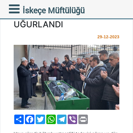
FAİKOĞLU SON
İskeçe Müftülüğü
YOLCULUĞUNA
UĞURLANDI
29-12-2023
Paylaş
Facebook
Twitter
WhatsApp
Telegram
Viber
Print