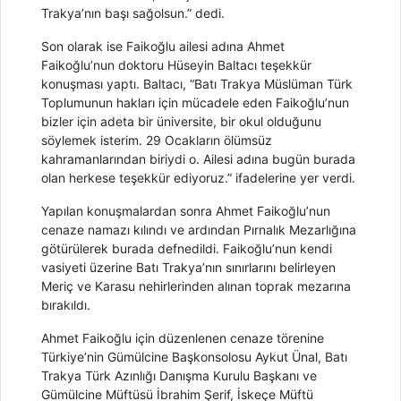
Trakya’nın başı sağolsun.” dedi.
Son olarak ise Faikoğlu ailesi adına Ahmet
Faikoğlu’nun doktoru Hüseyin Baltacı teşekkür
konuşması yaptı. Baltacı, “Batı Trakya Müslüman Türk
Toplumunun hakları için mücadele eden Faikoğlu’nun
bizler için adeta bir üniversite, bir okul olduğunu
söylemek isterim. 29 Ocakların ölümsüz
kahramanlarından biriydi o. Ailesi adına bugün burada
olan herkese teşekkür ediyoruz.” ifadelerine yer verdi.
Yapılan konuşmalardan sonra Ahmet Faikoğlu’nun
cenaze namazı kılındı ve ardından Pırnalık Mezarlığına
götürülerek burada defnedildi. Faikoğlu’nun kendi
vasiyeti üzerine Batı Trakya’nın sınırlarını belirleyen
Meriç ve Karasu nehirlerinden alınan toprak mezarına
bırakıldı.
Ahmet Faikoğlu için düzenlenen cenaze törenine
Türkiye’nin Gümülcine Başkonsolosu Aykut Ünal, Batı
Trakya Türk Azınlığı Danışma Kurulu Başkanı ve
Gümülcine Müftüsü İbrahim Şerif, İskeçe Müftü