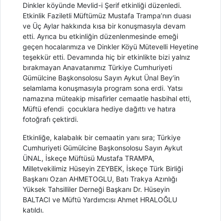
Dinkler köyünde Mevlid-i Şerif etkinliği düzenledi.
Etkinlik Faziletli Müftümüz Mustafa Trampa’nın duası
ve Üç Aylar hakkında kısa bir konuşmasıyla devam
etti. Ayrıca bu etkinliğin düzenlenmesinde emeği
geçen hocalarımıza ve Dinkler Köyü Mütevelli Heyetine
teşekkür etti. Devamında hiç bir etkinlikte bizi yalnız
bırakmayan Anavatanımız Türkiye Cumhuriyeti
Gümülcine Başkonsolosu Sayın Aykut Ünal Bey’in
selamlama konuşmasıyla program sona erdi. Yatsı
namazına müteakip misafirler cemaatle hasbihal etti,
Müftü efendi çocuklara hediye dağıttı ve hatıra
fotoğrafı çektirdi.
Etkinliğe, kalabalık bir cemaatin yanı sıra; Türkiye
Cumhuriyeti Gümülcine Başkonsolosu Sayın Aykut
ÜNAL, İskeçe Müftüsü Mustafa TRAMPA,
Milletvekilimiz Hüseyin ZEYBEK, İskeçe Türk Birliği
Başkanı Ozan AHMETOGLU, Batı Trakya Azınlığı
Yüksek Tahsilliler Derneği Başkanı Dr. Hüseyin
BALTACI ve Müftü Yardımcısı Ahmet HRALOĞLU
katıldı.