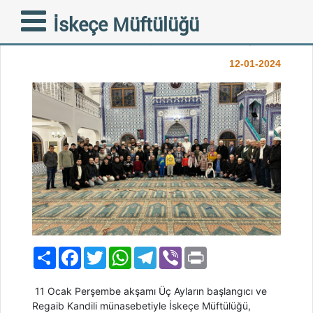
DİNKLER’DE REGAİB
İskeçe Müftülüğü
KANDİLİ COŞKULU GEÇTİ
12-01-2024
Paylaş
Facebook
Twitter
WhatsApp
Telegram
Viber
Print
11 Ocak Perşembe akşamı Üç Ayların başlangıcı ve
Regaib Kandili münasebetiyle İskeçe Müftülüğü,