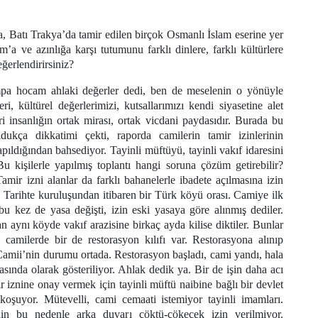
, Batı Trakya’da tamir edilen birçok Osmanlı İslam eserine yer
a ve azınlığa karşı tutumunu farklı dinlere, farklı kültürlere
ğerlendirirsiniz?
a hocam ahlaki değerler dedi, ben de meselenin o yönüyle
, kültürel değerlerimizi, kutsallarımızı kendi siyasetine alet
ri insanlığın ortak mirası, ortak vicdani paydasıdır. Burada bu
kça dikkatimi çekti, raporda camilerin tamir izinlerinin
yapıldığından bahsediyor. Tayinli müftüyü, tayinli vakıf idaresini
 kişilerle yapılmış toplantı hangi soruna çözüm getirebilir?
mir izni alanlar da farklı bahanelerle ibadete açılmasına izin
 Tarihte kuruluşundan itibaren bir Türk köyü orası. Camiye ilk
 bu kez de yasa değişti, izin eski yasaya göre alınmış dediler.
 aynı köyde vakıf arazisine birkaç ayda kilise diktiler. Bunlar
 camilerde bir de restorasyon kılıfı var. Restorasyona alınıp
amii’nin durumu ortada. Restorasyon başladı, cami yandı, hala
ında olarak gösteriliyor. Ahlak dedik ya. Bir de işin daha acı
r iznine onay vermek için tayinli müftü naibine bağlı bir devlet
şuyor. Mütevelli, cami cemaati istemiyor tayinli imamları.
’nin bu nedenle arka duvarı çöktü-çökecek izin verilmiyor.