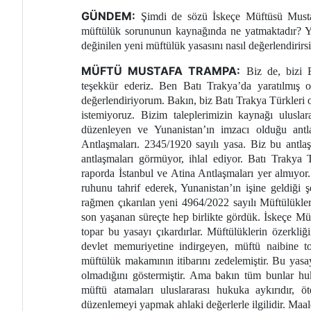
GÜNDEM:
Şimdi de sözü İskeçe Müftüsü Musta
müftülük sorununun kaynağında ne yatmaktadır? Yi
değinilen yeni müftülük yasasını nasıl değerlendirirs
MÜFTÜ MUSTAFA TRAMPA:
Biz de, bizi B
teşekkür ederiz. Ben Batı Trakya’da yaratılmış 
değerlendiriyorum. Bakın, biz Batı Trakya Türkleri o
istemiyoruz. Bizim taleplerimizin kaynağı ulusla
düzenleyen ve Yunanistan’ın imzacı olduğu ant
Antlaşmaları. 2345/1920 sayılı yasa. Biz bu antla
antlaşmaları görmüyor, ihlal ediyor. Batı Trakya 
raporda İstanbul ve Atina Antlaşmaları yer almıyo
ruhunu tahrif ederek, Yunanistan’ın işine geldiği 
rağmen çıkarılan yeni 4964/2022 sayılı Müftülükler 
son yaşanan süreçte hep birlikte gördük. İskeçe 
topar bu yasayı çıkardırlar. Müftülüklerin özerkliğ
devlet memuriyetine indirgeyen, müftü naibine to
müftülük makamının itibarını zedelemiştir. Bu yasay
olmadığını göstermiştir. Ama bakın tüm bunlar hu
müftü atamaları uluslararası hukuka aykırıdır, ö
düzenlemeyi yapmak ahlaki değerlerle ilgilidir. Maale