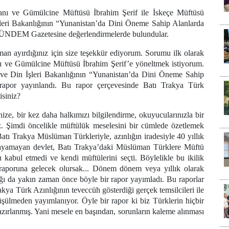
nı ve Gümülcine Müftüsü İbrahim Şerif ile İskeçe Müftüsü
eri Bakanlığının “Yunanistan’da Dini Öneme Sahip Alanlarda
 GÜNDEM Gazetesine değerlendirmelerde bulundular.
an ayırdığınız için size teşekkür ediyorum. Sorumu ilk olarak
 ve Gümülcine Müftüsü İbrahim Şerif’e yöneltmek istiyorum.
 ve Din İşleri Bakanlığının “Yunanistan’da Dini Öneme Sahip
 rapor yayınlandı. Bu rapor çerçevesinde Batı Trakya Türk
isiniz?
nize, bir kez daha halkımızı bilgilendirme, okuyucularınızla bir
riz. Şimdi öncelikle müftülük meselesini bir cümlede özetlemek
atı Trakya Müslüman Türkleriyle, azınlığın iradesiyle 40 yıllık
 atayamayan devlet, Batı Trakya’daki Müslüman Türklere Müftü
 kabul etmedi ve kendi müftülerini seçti. Böylelikle bu ikilik
n raporuna gelecek olursak... Dönem dönem veya yıllık olarak
ğı da yakın zaman önce böyle bir rapor yayımladı. Bu raporlar
ya Türk Azınlığının teveccüh gösterdiği gerçek temsilcileri ile
şülmeden yayımlanıyor. Öyle bir rapor ki biz Türklerin hiçbir
azırlanmış. Yani mesele en başından, sorunların kaleme alınması