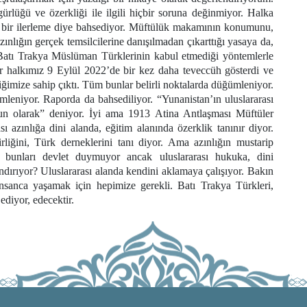
rlüğü ve özerkliği ile ilgili hiçbir soruna değinmiyor. Halka
t bir ilerleme diye bahsediyor. Müftülük makamının konumunu,
zınlığın gerçek temsilcilerine danışılmadan çıkarttığı yasaya da,
 Batı Trakya Müslüman Türklerinin kabul etmediği yöntemlerle
halkımız 9 Eylül 2022’de bir kez daha teveccüh gösterdi ve
ğimize sahip çıktı. Tüm bunlar belirli noktalarda düğümleniyor.
mleniyor. Raporda da bahsediliyor. “Yunanistan’ın uluslararası
n olarak” deniyor. İyi ama 1913 Atina Antlaşması Müftüler
ı azınlığa dini alanda, eğitim alanında özerklik tanınır diyor.
ğini, Türk derneklerini tanı diyor. Ama azınlığın mustarip
bunları devlet duymuyor ancak uluslararası hukuka, dini
ndırıyor? Uluslararası alanda kendini aklamaya çalışıyor. Bakın
sanca yaşamak için hepimize gerekli. Batı Trakya Türkleri,
diyor, edecektir.