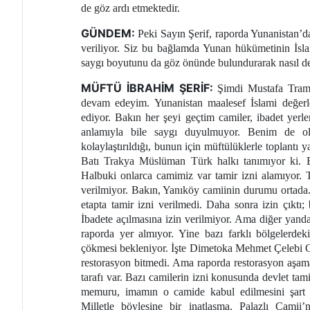
de göz ardı etmektedir.
GÜNDEM:
Peki Sayın Şerif, raporda Yunanistan’da
veriliyor. Siz bu bağlamda Yunan hükümetinin İslam’
saygı boyutunu da göz önünde bulundurarak nasıl de
MÜFTÜ İBRAHİM ŞERİF:
Şimdi Mustafa Tramp
devam edeyim. Yunanistan maalesef İslami değerleri
ediyor. Bakın her şeyi geçtim camiler, ibadet yerle
anlamıyla bile saygı duyulmuyor. Benim de oldu
kolaylaştırıldığı, bunun için müftülüklerle toplantı 
Batı Trakya Müslüman Türk halkı tanımıyor ki. Bu
Halbuki onlarca camimiz var tamir izni alamıyor. Ta
verilmiyor. Bakın, Yanıköy camiinin durumu ortada.
etapta tamir izni verilmedi. Daha sonra izin çıktı;
İbadete açılmasına izin verilmiyor. Ama diğer yandan
raporda yer almıyor. Yine bazı farklı bölgelerdeki
çökmesi bekleniyor. İşte Dimetoka Mehmet Çelebi C
restorasyon bitmedi. Ama raporda restorasyon aşamas
tarafı var. Bazı camilerin izni konusunda devlet tami
memuru, imamın o camide kabul edilmesini şart ko
Milletle böylesine bir inatlaşma. Palazlı Camii