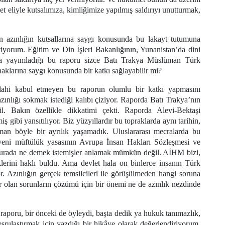
et eliyle kutsalımıza, kimliğimize yapılmış saldırıyı unutturmak,
azınlığın kutsallarına saygı konusunda bu lakayt tutumuna
tiyorum. Eğitim ve Din İşleri Bakanlığının, Yunanistan’da dini
da yayımladığı bu raporu sizce Batı Trakya Müslüman Türk
aklarına saygı konusunda bir katkı sağlayabilir mi?
dahi kabul etmeyen bu raporun olumlu bir katkı yapmasını
zınlığı sokmak istediği kalıbı çiziyor. Raporda Batı Trakya’nın
. Bakın özellikle dikkatimi çekti. Raporda Alevi-Bektaşi
ş gibi yansıtılıyor. Biz yüzyıllardır bu topraklarda aynı tarihin,
zaman böyle bir ayrılık yaşamadık. Uluslararası mecralarda bu
a yeni müftülük yasasının Avrupa İnsan Hakları Sözleşmesi ve
Burada ne demek istemişler anlamak mümkün değil. AİHM bizi,
lerini haklı buldu. Ama devlet hala on binlerce insanın Türk
yor. Azınlığın gerçek temsilcileri ile görüşülmeden hangi soruna
 olan sorunların çözümü için bir önemi ne de azınlık nezdinde
aporu, bir önceki de öyleydi, başta dedik ya hukuk tanımazlık,
ulaştırmak için yazdığı bir hikâye olarak değerlendiriyorum.