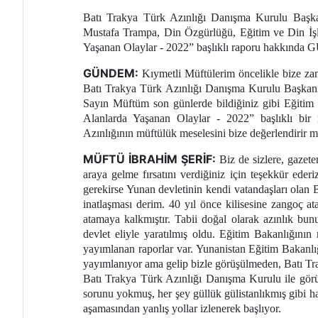
Batı Trakya Türk Azınlığı Danışma Kurulu Başka
Mustafa Trampa, Din Özgürlüğü, Eğitim ve Din İşl
Yaşanan Olaylar - 2022” başlıklı raporu hakkında
GÜNDEM:
Kıymetli Müftülerim öncelikle bize zam
Batı Trakya Türk Azınlığı Danışma Kurulu Başkanı
Sayın Müftüm son günlerde bildiğiniz gibi Eğitim
Alanlarda Yaşanan Olaylar - 2022” başlıklı bir
Azınlığının müftülük meselesini bize değerlendirir m
MÜFTÜ İBRAHİM ŞERİF:
Biz de sizlere, gazete
araya gelme fırsatını verdiğiniz için teşekkür ede
gerekirse Yunan devletinin kendi vatandaşları olan B
inatlaşması derim. 40 yıl önce kilisesine zangoç
atamaya kalkmıştır. Tabii doğal olarak azınlık bunu
devlet eliyle yaratılmış oldu. Eğitim Bakanlığını
yayımlanan raporlar var. Yunanistan Eğitim Bakanlı
yayımlanıyor ama gelip bizle görüşülmeden, Batı Trak
Batı Trakya Türk Azınlığı Danışma Kurulu ile görü
sorunu yokmuş, her şey güllük gülistanlıkmış gibi h
aşamasından yanlış yollar izlenerek başlıyor.