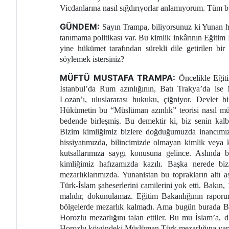
Vicdanlarına nasıl sığdırıyorlar anlamıyorum. Tüm b
GÜNDEM:
Sayın Trampa, biliyorsunuz ki Yunan hü
tanımama politikası var. Bu kimlik inkârının Eğitim
yine hükümet tarafından sürekli dile getirilen bi
söylemek istersiniz?
MÜFTÜ MUSTAFA TRAMPA:
Öncelikle Eğiti
İstanbul’da Rum azınlığının, Batı Trakya’da ise 
Lozan’ı, uluslararası hukuku, çiğniyor. Devlet bi
Hükümetin bu “Müslüman azınlık” teorisi nasıl 
bedende birleşmiş. Bu demektir ki, biz senin kalbi
Bizim kimliğimiz bizlere doğduğumuzda inancımızla
hissiyatımızda, bilincimizde olmayan kimlik veya k
kutsallarımıza saygı konusuna gelince. Aslında 
kimliğimiz hafızamızda kazılı. Başka nerede bizi
mezarlıklarımızda. Yunanistan bu toprakların altı 
Türk-İslam şaheserlerini camilerini yok etti. Bakın
malıdır, dokunulamaz. Eğitim Bakanlığının raporu
bölgelerde mezarlık kalmadı. Ama bugün burada B
Horozlu mezarlığını talan ettiler. Bu mu İslam’a, 
Horozlu köyündeki Müslüman Türk mezarlığına yapıl