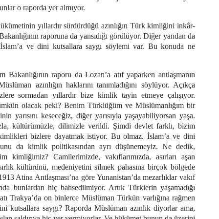
unlar o raporda yer almıyor.
kümetinin yıllardır sürdürdüğü azınlığın Türk kimliğini inkâr-
 Bakanlığının raporuna da yansıdığı görülüyor. Diğer yandan da
r İslam’a ve dini kutsallara saygı söylemi var. Bu konuda ne
m Bakanlığının raporu da Lozan’a atıf yaparken antlaşmanın
Müslüman azınlığın haklarını tanımladığını söylüyor. Açıkça
zlere sormadan yıllardır bize kimlik tayin etmeye çalışıyor.
mümkün olacak peki? Benim Türklüğüm ve Müslümanlığım bir
nin yarısını keseceğiz, diğer yarısıyla yaşayabiliyorsan yaşa.
, kültürümüzle, dilimizle verildi. Şimdi devlet farklı, bizim
imlikleri bizlere dayatmak istiyor. Bu olmaz. İslam’a ve dini
bunu da kimlik politikasından ayrı düşünemeyiz. Ne dedik,
m kimliğimiz? Camilerimizde, vakıflarımızda, asırları aşan
asırlık kültürünü, medeniyetini silmek pahasına birçok bölgede
, 1913 Atina Antlaşması’na göre Yunanistan’da mezarlıklar vakıf
nda bunlardan hiç bahsedilmiyor. Artık Türklerin yaşamadığı
atı Trakya’da on binlerce Müslüman Türkün varlığına rağmen
dini kutsallara saygı? Raporda Müslüman azınlık diyorlar ama,
an saldırıya hiç yer vermiyorlar. Ve hükümet bunun da üzerini