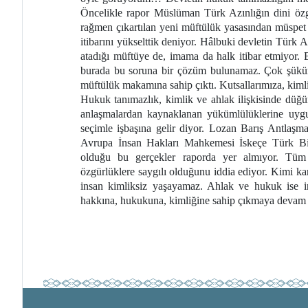
Öncelikle rapor Müslüman Türk Azınlığın dini özgü
rağmen çıkartılan yeni müftülük yasasından müspe
itibarını yükselttik deniyor. Hâlbuki devletin Türk A
atadığı müftüye de, imama da halk itibar etmiyor.
burada bu soruna bir çözüm bulunamaz. Çok şükür 
müftülük makamına sahip çıktı. Kutsallarımıza, kimli
Hukuk tanımazlık, kimlik ve ahlak ilişkisinde düğü
anlaşmalardan kaynaklanan yükümlülüklerine uygu
seçimle işbaşına gelir diyor. Lozan Barış Antlaşmas
Avrupa İnsan Hakları Mahkemesi İskeçe Türk Birli
olduğu bu gerçekler raporda yer almıyor. Tüm 
özgürlüklere saygılı olduğunu iddia ediyor. Kimi ka
insan kimliksiz yaşayamaz. Ahlak ve hukuk ise in
hakkına, hukukuna, kimliğine sahip çıkmaya devam e