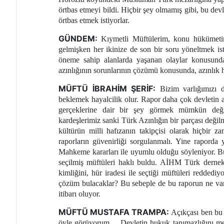
örtbas etmeyi bildi. Hiçbir şey olmamış gibi, bu devl
örtbas etmek istiyorlar.
GÜNDEM:
Kıymetli Müftülerim, konu hükümetin 
gelmişken her ikinize de son bir soru yöneltmek is
öneme sahip alanlarda yaşanan olaylar konusun
azınlığının sorunlarının çözümü konusunda, azınlık h
MÜFTÜ İBRAHİM ŞERİF:
Bizim varlığımızı 
beklemek hayalcilik olur. Rapor daha çok devletin a
gerçeklerine dair bir şey görmek mümkün değil
kardeşlerimiz sanki Türk Azınlığın bir parçası değilmi
kültürün milli hafızanın takipçisi olarak hiçbir 
raporların güvenirliği sorgulanmalı. Yine rapord
Mahkeme kararları ile uyumlu olduğu söyleniyor. 
seçilmiş müftüleri haklı buldu. AİHM Türk dernek
kimliğini, hür iradesi ile seçtiği müftüleri reddedi
çözüm bulacaklar? Bu sebeple de bu raporun ne var
itibarı oluyor.
MÜFTÜ MUSTAFA TRAMPA:
Açıkçası ben bu r
öyle görüyorum… Devletin hukuk tanımazlığını meşr