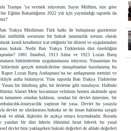
fa Trampa ’ya vermek istiyorum. Sayın Müftüm, size göre
ne Eğitim Bakanlığının 2022 yılı için yayınladığı raporda da
iniz?
atı Trakya Müslüman Türk halkı ile buluşturan gazetenize
olan müftülük sorununu bir hukuk tanımazlık sorunu olarak
larak kendi kendimize icat ettiğimiz bir düzeni ve uygulamaları
rarası hukuk. Nedir Batı Trakya Türklerinin dini özerkliğini
laşmalar? 1881 İstanbul, 1913 Atina ve 1923 Lozan Barış
şmaların hükümlerinin uygulanmasını istiyoruz. Yunanistan bu
Türklerinin gerçek temsilcilerine danışılmadan hazırlanmış bu
r. Rapor Lozan Barış Antlaşması’na ise antlaşmanın metnini ve
şekliyle atıfta bulunuyor. Yine raporda Batı Trakya Türklerine
Yasası bir lütufmuş gibi, bir ilerleme gibi sunuluyor. Halbuki
Müftümüz Ahmet Mete hocamızın vefatının hemen akabinde apar
ini tamamen ortadan kaldıran, sıradan bir devlet dairesine, bir
mbalacılık-lotaryacılık yaptıran bir yasa. Devlet bu yasayla
la devlet ne uluslararası hukuka ne de insan haklarına saygılı
kuk ve ahlak ilişkisini de açıkça ortaya koymaktadır. Burada
te yandan bir dini liderin ölümünü fırsat bilerek bu yasal
sef devlet bize yaklaşırken hukuki değerleri de ahlaki değerleri