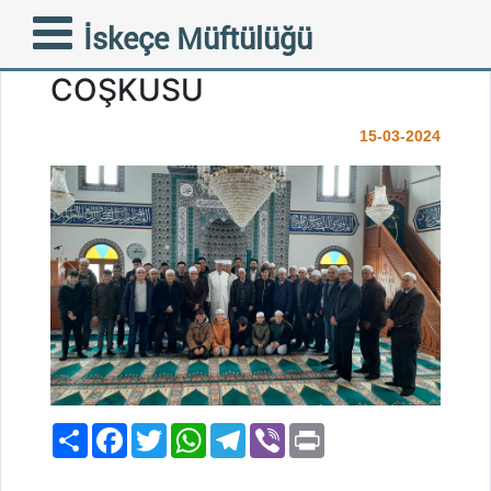
ŞİRİN KÖYLERİMİZDEN
İskeçe Müftülüğü
SALINCAK’TA CUMA
COŞKUSU
15-03-2024
Paylaş
Facebook
Twitter
WhatsApp
Telegram
Viber
Print