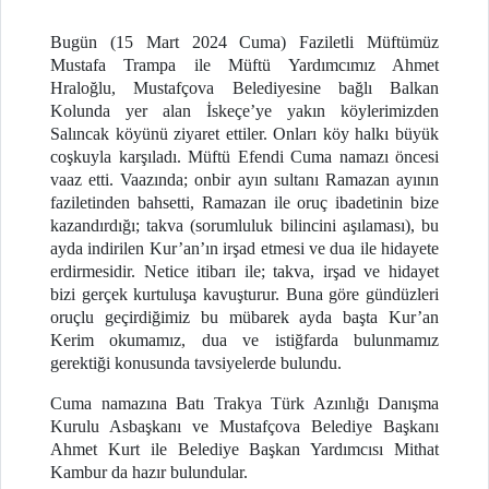
Bugün (15 Mart 2024 Cuma) Faziletli Müftümüz
Mustafa Trampa ile Müftü Yardımcımız Ahmet
Hraloğlu, Mustafçova Belediyesine bağlı Balkan
Kolunda yer alan İskeçe’ye yakın köylerimizden
Salıncak köyünü ziyaret ettiler. Onları köy halkı büyük
coşkuyla karşıladı. Müftü Efendi Cuma namazı öncesi
vaaz etti. Vaazında; onbir ayın sultanı Ramazan ayının
faziletinden bahsetti, Ramazan ile oruç ibadetinin bize
kazandırdığı; takva (sorumluluk bilincini aşılaması), bu
ayda indirilen Kur’an’ın irşad etmesi ve dua ile hidayete
erdirmesidir. Netice itibarı ile; takva, irşad ve hidayet
bizi gerçek kurtuluşa kavuşturur. Buna göre gündüzleri
oruçlu geçirdiğimiz bu mübarek ayda başta Kur’an
Kerim okumamız, dua ve istiğfarda bulunmamız
gerektiği konusunda tavsiyelerde bulundu.
Cuma namazına Batı Trakya Türk Azınlığı Danışma
Kurulu Asbaşkanı ve Mustafçova Belediye Başkanı
Ahmet Kurt ile Belediye Başkan Yardımcısı Mithat
Kambur da hazır bulundular.