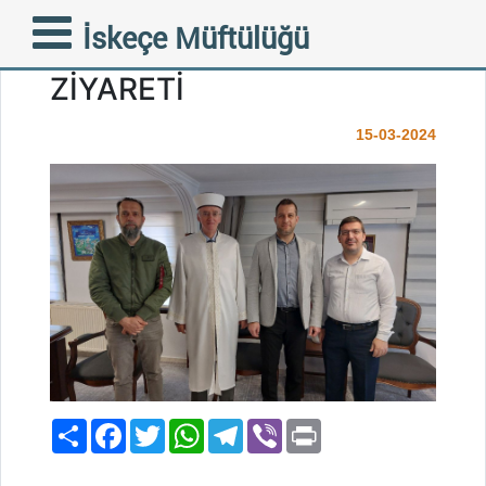
ENCÜMENLER
İskeçe Müftülüğü
BİRLİĞİNDEN NEZAKET
ZİYARETİ
15-03-2024
Paylaş
Facebook
Twitter
WhatsApp
Telegram
Viber
Print