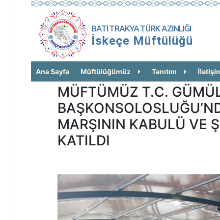
BATI TRAKYA TÜRK AZINLIĞI
İskeçe Müftülüğü
Ana Sayfa
Müftülüğümüz
Tanıtım
İletişi
MÜFTÜMÜZ T.C. GÜMÜ
BAŞKONSOLOSLUĞU’ND
MARŞININ KABULÜ VE Ş
KATILDI