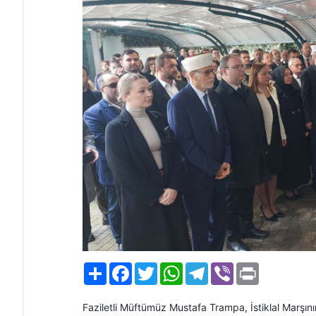
Paylaş
Facebook
Twitter
WhatsApp
Telegram
Viber
Print
Faziletli Müftümüz Mustafa Trampa, İstiklal Marşını