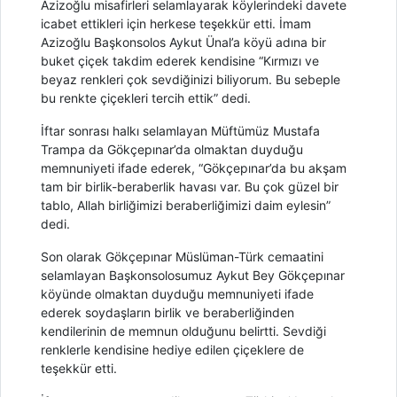
Azizoğlu misafirleri selamlayarak köylerindeki davete
icabet ettikleri için herkese teşekkür etti. İmam
Azizoğlu Başkonsolos Aykut Ünal’a köyü adına bir
buket çiçek takdim ederek kendisine “Kırmızı ve
beyaz renkleri çok sevdiğinizi biliyorum. Bu sebeple
bu renkte çiçekleri tercih ettik” dedi.
İftar sonrası halkı selamlayan Müftümüz Mustafa
Trampa da Gökçepınar’da olmaktan duyduğu
memnuniyeti ifade ederek, “Gökçepınar’da bu akşam
tam bir birlik-beraberlik havası var. Bu çok güzel bir
tablo, Allah birliğimizi beraberliğimizi daim eylesin”
dedi.
Son olarak Gökçepınar Müslüman-Türk cemaatini
selamlayan Başkonsolosumuz Aykut Bey Gökçepınar
köyünde olmaktan duyduğu memnuniyeti ifade
ederek soydaşların birlik ve beraberliğinden
kendilerinin de memnun olduğunu belirtti. Sevdiği
renklerle kendisine hediye edilen çiçeklere de
teşekkür etti.