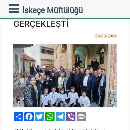
GÖKÇEPINAR’DA İFTAR
İskeçe Müftülüğü
ETKİNLİĞİ COŞKUYLA
GERÇEKLEŞTİ
25-03-2024
Paylaş
Facebook
Twitter
WhatsApp
Telegram
Viber
Print