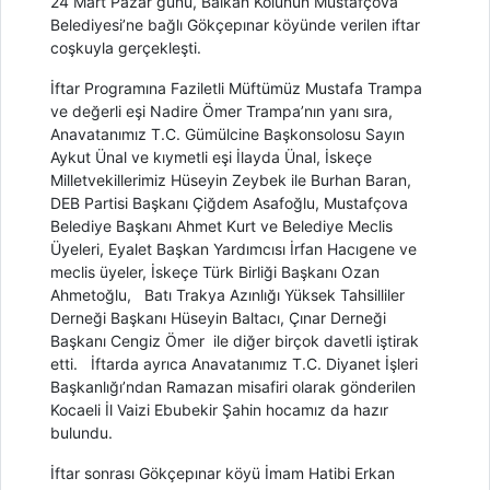
24 Mart Pazar günü, Balkan Kolunun Mustafçova
Belediyesi’ne bağlı Gökçepınar köyünde verilen iftar
coşkuyla gerçekleşti.
İftar Programına Faziletli Müftümüz Mustafa Trampa
ve değerli eşi Nadire Ömer Trampa’nın yanı sıra,
Anavatanımız T.C. Gümülcine Başkonsolosu Sayın
Aykut Ünal ve kıymetli eşi İlayda Ünal, İskeçe
Milletvekillerimiz Hüseyin Zeybek ile Burhan Baran,
DEB Partisi Başkanı Çiğdem Asafoğlu, Mustafçova
Belediye Başkanı Ahmet Kurt ve Belediye Meclis
Üyeleri, Eyalet Başkan Yardımcısı İrfan Hacıgene ve
meclis üyeler, İskeçe Türk Birliği Başkanı Ozan
Ahmetoğlu, Batı Trakya Azınlığı Yüksek Tahsilliler
Derneği Başkanı Hüseyin Baltacı, Çınar Derneği
Başkanı Cengiz Ömer ile diğer birçok davetli iştirak
etti. İftarda ayrıca Anavatanımız T.C. Diyanet İşleri
Başkanlığı’ndan Ramazan misafiri olarak gönderilen
Kocaeli İl Vaizi Ebubekir Şahin hocamız da hazır
bulundu.
İftar sonrası Gökçepınar köyü İmam Hatibi Erkan