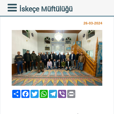
ZİNELLİ’DE COŞKULU
İskeçe Müftülüğü
İFTAR
26-03-2024
Paylaş
Facebook
Twitter
WhatsApp
Telegram
Viber
Print