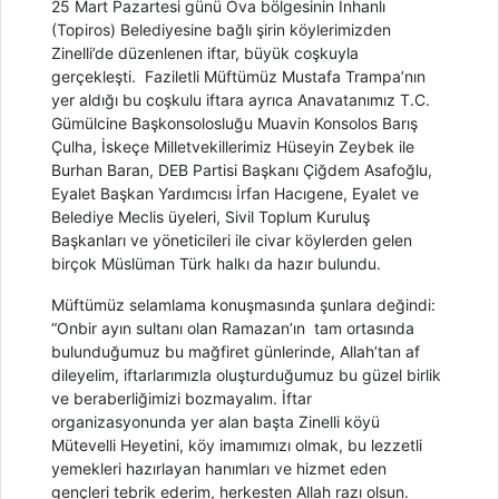
25 Mart Pazartesi günü Ova bölgesinin İnhanlı
(Topiros) Belediyesine bağlı şirin köylerimizden
Zinelli’de düzenlenen iftar, büyük coşkuyla
gerçekleşti. Faziletli Müftümüz Mustafa Trampa’nın
yer aldığı bu coşkulu iftara ayrıca Anavatanımız T.C.
Gümülcine Başkonsolosluğu Muavin Konsolos Barış
Çulha, İskeçe Milletvekillerimiz Hüseyin Zeybek ile
Burhan Baran, DEB Partisi Başkanı Çiğdem Asafoğlu,
Eyalet Başkan Yardımcısı İrfan Hacıgene, Eyalet ve
Belediye Meclis üyeleri, Sivil Toplum Kuruluş
Başkanları ve yöneticileri ile civar köylerden gelen
birçok Müslüman Türk halkı da hazır bulundu.
Müftümüz selamlama konuşmasında şunlara değindi:
“Onbir ayın sultanı olan Ramazan’ın tam ortasında
bulunduğumuz bu mağfiret günlerinde, Allah’tan af
dileyelim, iftarlarımızla oluşturduğumuz bu güzel birlik
ve beraberliğimizi bozmayalım. İftar
organizasyonunda yer alan başta Zinelli köyü
Mütevelli Heyetini, köy imamımızı olmak, bu lezzetli
yemekleri hazırlayan hanımları ve hizmet eden
gençleri tebrik ederim, herkesten Allah razı olsun.