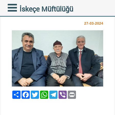
HAFIZ RASİM HRALOĞLU
İskeçe Müftülüğü
(AHMET)
27-03-2024
Paylaş
Facebook
Twitter
WhatsApp
Telegram
Viber
Print