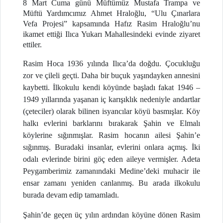
8 Mart Cuma günü Müftümüz Mustafa Trampa ve
Müftü Yardımcımız Ahmet Hraloğlu, “Ulu Çınarlara
Vefa Projesi” kapsamında Hafız Rasim Hraloğlu’nu
ikamet ettiği Ilıca Yukarı Mahallesindeki evinde ziyaret
ettiler.
Rasim Hoca 1936 yılında Ilıca’da doğdu. Çocukluğu
zor ve çileli geçti. Daha bir buçuk yaşındayken annesini
kaybetti. İlkokulu kendi köyünde başladı fakat 1946 –
1949 yıllarında yaşanan iç karışıklık nedeniyle andartlar
(çeteciler) olarak bilinen isyancılar köyü basmışlar. Köy
halkı evlerini barklarını bırakarak Şahin ve Elmalı
köylerine sığınmışlar. Rasim hocanın ailesi Şahin’e
sığınmış. Buradaki insanlar, evlerini onlara açmış. İki
odalı evlerinde birini göç eden aileye vermişler. Adeta
Peygamberimiz zamanındaki Medine’deki muhacir ile
ensar zamanı yeniden canlanmış. Bu arada ilkokulu
burada devam edip tamamladı.
Şahin’de geçen üç yılın ardından köyüne dönen Rasim