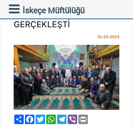
GELENEKSEL ELMALI
İskeçe Müftülüğü
İFTARI COŞKUYLA
GERÇEKLEŞTİ
31-03-2024
Paylaş
Facebook
Twitter
WhatsApp
Telegram
Viber
Print