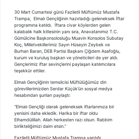
30 Mart Cumartesi günü Faziletli Müftümüz Mustafa
Trampa, Elmalı Gençliğinin hazırladığı geleneksek İftar
programına katıldı. İftara civar köylerden gelen
kalabalık halk kitlesinin yanı sıra, Anavatanımız T.C.
Gümülcine Başkonsolosluğu Muavin Konsolos Subutay
Koç, Milletvekillerimiz Sayın Hüseyin Zeybek ve
Burhan Baran, DEB Partisi Başkanı Çiğdem Asafoğlu,
kurum ve kuruluş başkan ve yöneticileri de yer aldı.
Gençlerimiz iftar sevinçlerini paylaşan katılımcılara
teşekkür ettiler.
Elmalı Gençliğinin temsilcisi Müftülüğümüz din
görevlilerimizden Serdar Küçük’ün sosyal medya
hesabından şunları paylaştı:
“Elmalı Gençliği olarak geleneksek iftarlarımıza bir
yenisini daha ekledik. Harika bir iftar oldu
Elhamdülillah. Allah herkesten razı olsun. Rabbim
birlikteliğimizi daim etsin.”
Faziletli Müftümüz Mustafa Trampa yaptığı