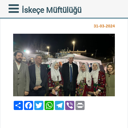
“RAMAZAN SOKAĞI”
İskeçe Müftülüğü
ETKİNLİĞİ MUHTEŞEMDİ
31-03-2024
Paylaş
Facebook
Twitter
WhatsApp
Telegram
Viber
Print