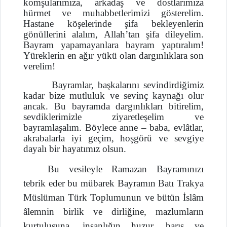
komşularımıza, arkadaş ve dostlarımıza
hürmet ve muhabbetlerimizi gösterelim.
Hastane köşelerinde şifa bekleyenlerin
gönüllerini alalım, Allah’tan şifa dileyelim.
Bayram yapamayanlara bayram yaptıralım!
Yüreklerin en ağır yükü olan dargınlıklara son
verelim!
Bayramlar, başkalarını sevindirdiğimiz
kadar bize mutluluk ve sevinç kaynağı olur
ancak. Bu bayramda dargınlıkları bitirelim,
sevdiklerimizle ziyaretleşelim ve
bayramlaşalım. Böylece anne – baba, evlâtlar,
akrabalarla iyi geçim, hoşgörü ve sevgiye
dayalı bir hayatımız olsun.
Bu vesileyle Ramazan Bayramınızı
tebrik eder bu mübarek Bayramın Batı Trakya
Müslüman Türk Toplumunun ve bütün İslâm
âlemnin birlik ve dirliğine, mazlumların
kurtuluşuna, insanlığın huzur, barış ve