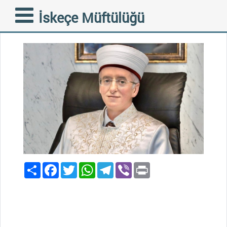
RAMAZAN BAYRAMI
İskeçe Müftülüğü
08-04-2024
Paylaş
Facebook
Twitter
WhatsApp
Telegram
Viber
Print